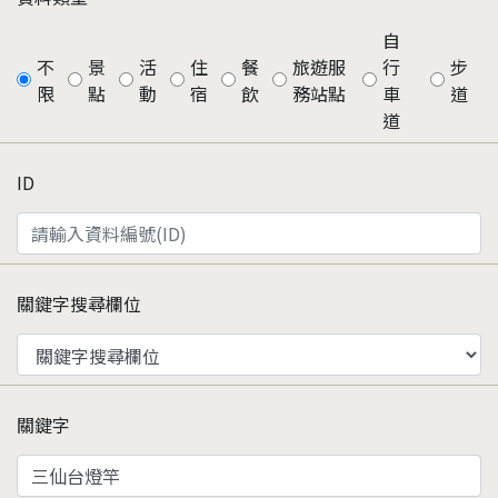
自
不
景
活
住
餐
旅遊服
行
步
限
點
動
宿
飲
務站點
車
道
道
ID
關鍵字搜尋欄位
關鍵字