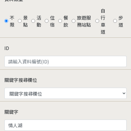
自
不
景
活
住
餐
旅遊服
行
步
限
點
動
宿
飲
務站點
車
道
道
ID
關鍵字搜尋欄位
關鍵字