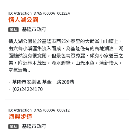
ID: Attraction_376570000A_001224
情人湖公園
基隆市政府
景點
情人湖公園位於基隆市西郊外寮里的大武崙山山腰上，
由六條小溪匯集流入而成，為基隆僅有的高地湖泊，湖
面雖然沒有很寬闊，但景色精緻秀麗，頗有小家碧玉之
美，附近林木茂密，湖水碧綠，山光水色，清新怡人，
空氣清新..
基隆市安樂區 基金一路208巷
(02)24224170
ID: Attraction_376570000A_000712
海興步道
基隆市政府
景點