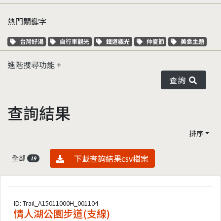
熱門關鍵字
關鍵字標籤
關鍵字標籤
關鍵字標籤
關鍵字標籤
關鍵字標籤
台灣好湯
自行車觀光
鐵道觀光
仲夏節
美食主題
進階搜尋功能
查詢
查詢結果
排序
資料下載
下載查詢結果csv檔案
全部
19
ID: Trail_A15011000H_001104
情人湖公園步道(支線)