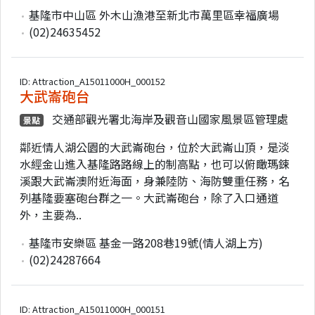
基隆市中山區 外木山漁港至新北市萬里區幸福廣場
(02)24635452
ID: Attraction_A15011000H_000152
大武崙砲台
交通部觀光署北海岸及觀音山國家風景區管理處
景點
鄰近情人湖公園的大武崙砲台，位於大武崙山頂，是淡
水經金山進入基隆路路線上的制高點，也可以俯瞰瑪鋉
溪跟大武崙澳附近海面，身兼陸防、海防雙重任務，名
列基隆要塞砲台群之一。大武崙砲台，除了入口通道
外，主要為..
基隆市安樂區 基金一路208巷19號(情人湖上方)
(02)24287664
ID: Attraction_A15011000H_000151