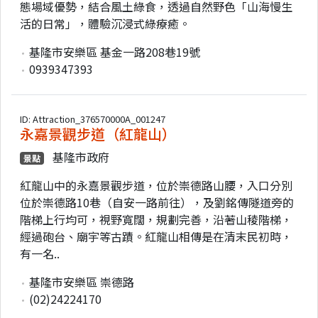
態場域優勢，結合風土綠食，透過自然野色「山海慢生
活的日常」，體驗沉浸式綠療癒。
基隆市安樂區 基金一路208巷19號
0939347393
ID: Attraction_376570000A_001247
永嘉景觀步道（紅龍山）
基隆市政府
景點
紅龍山中的永嘉景觀步道，位於崇德路山腰，入口分別
位於崇德路10巷（自安一路前往），及劉銘傳隧道旁的
階梯上行均可，視野寬闊，規劃完善，沿著山稜階梯，
經過砲台、廟宇等古蹟。紅龍山相傳是在清末民初時，
有一名..
基隆市安樂區 崇德路
(02)24224170