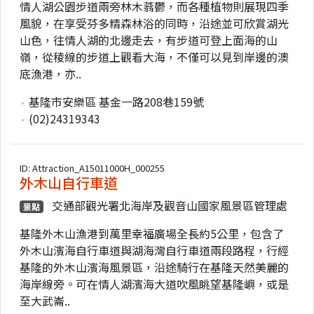
情人湖公園步道兩旁林木蓊鬱，而各種植物則展現四季
風貌，在享受芬多精森林浴的同時，沿途並可欣賞湖光
山色，往情人湖的北邊走去，有步道可登上面海的山
嶺，從稜線的步道上觀看大海，不僅可以見到岸邊的澳
底漁港，亦..
基隆市安樂區 基金一路208巷159號
(02)24319343
ID: Attraction_A15011000H_000255
外木山自行車道
交通部觀光署北海岸及觀音山國家風景區管理處
景點
基隆外木山漁港到萬里幸福廣場全長約5公里，包含了
外木山濱海自行車道與湖海灣自行車道兩段路程，行經
基隆的外木山濱海風景區，沿途騎行在基隆天然美麗的
海岸線旁。可在情人湖濱海大道吹風眺望基隆嶼，或是
至大武崙..