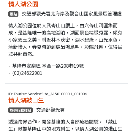
情人湖公園
交通部觀光署北海岸及觀音山國家風景區管理處
景點
情人湖公園位於大武崙山山腰上，由六條山澗匯集而
成，是基隆唯一的高地湖泊，湖面景色精緻秀麗，頗有
小家碧玉之美。附近林木茂密，湖水碧綠，山光水色，
清新怡人，春夏時節到處蟲鳴鳥叫，彩蝶飛舞，值得民
眾共赴自然..
基隆市安樂區 基金一路208巷19號
(02)24622981
ID: TourismServiceSite_A15010000H_001004
情人湖敲山生
交通部觀光署
旅遊服務站點
透過跨界合作，開發基隆的大自然療癒體驗，「敲山
生」敲響基隆山中的地方創生，以情人湖公園的淺山生