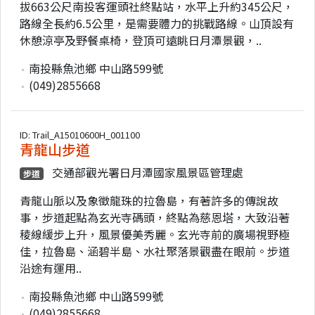
拔663公尺南投客運頭社終點站，水平上升約345公尺，
路線全長約6.5公里，是需要體力的挑戰路線。山頂設有
休憩涼亭及野餐桌椅，登頂可遠眺日月潭景觀，..
南投縣魚池鄉 中山路599號
(049)2855668
ID: Trail_A15010600H_001100
青龍山步道
交通部觀光署日月潭國家風景區管理處
步道
青龍山脈以及象徵龍珠的拉魯島，有著許多的傳說故
事，步道起點為玄光寺碼頭，終點為慈恩塔，大致沿著
稜線緩步上升，風景優美秀麗。玄光寺前的廣場視野極
佳，拉魯島、涵碧半島、水社聚落景觀盡在眼前。步道
沿途有運用..
南投縣魚池鄉 中山路599號
(049)2855668