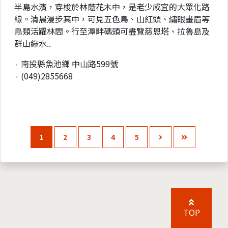
半島水濱，穿梭於林蔭花木中，是老少咸宜的大眾化路
線。清晨漫步其中，可見五色鳥、山紅頭、繡眼畫眉等
鳥類活躍林間。行至潭畔碼頭可盡覽慈恩塔、拉魯島及
群山綠水..
南投縣魚池鄉 中山路599號
(049)2855668
1
2
3
4
5
TOP