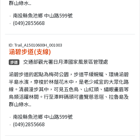
群山綠水..
南投縣魚池鄉 中山路599號
(049)2855668
ID: Trail_A15010600H_001003
涵碧步道(支線)
交通部觀光署日月潭國家風景區管理處
步道
涵碧步道的起點為梅荷公園，步道平緩蜿蜒、環繞涵碧
半島水濱，穿梭於林蔭花木中，是老少咸宜的大眾化路
線。清晨漫步其中，可見五色鳥、山紅頭、繡眼畫眉等
鳥類活躍林間。行至潭畔碼頭可盡覽慈恩塔、拉魯島及
群山綠水..
南投縣魚池鄉 中山路599號
(049)2855668