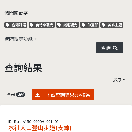
熱門關鍵字
關鍵字標籤
關鍵字標籤
關鍵字標籤
關鍵字標籤
關鍵字標籤
台灣好湯
自行車觀光
鐵道觀光
仲夏節
美食主題
進階搜尋功能
查詢
查詢結果
排序
資料下載
下載查詢結果csv檔案
全部
294
ID: Trail_A15010600H_001402
水社大山登山步道(支線)