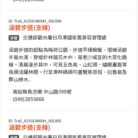
ID: Trail_A15010600H_001006
涵碧步道(支線)
交通部觀光署日月潭國家風景區管理處
步道
涵碧步道的起點為梅荷公園，步道平緩蜿蜒、環繞涵碧
半島水濱，穿梭於林蔭花木中，是老少咸宜的大眾化路
線。清晨漫步其中，可見五色鳥、山紅頭、繡眼畫眉等
鳥類活躍林間。行至潭畔碼頭可盡覽慈恩塔、拉魯島及
群山綠水..
南投縣魚池鄉 中山路599號
(049)2855668
ID: Trail_A15010600H_001005
涵碧步道(支線)
交通部觀光署日月潭國家風景區管理處
步道