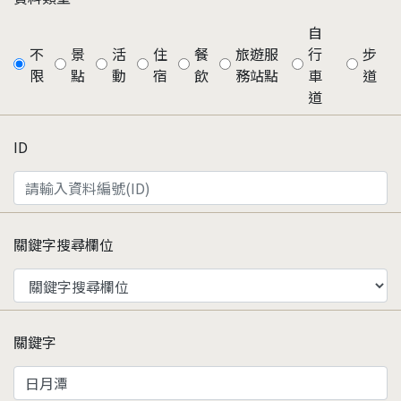
自
不
景
活
住
餐
旅遊服
行
步
限
點
動
宿
飲
務站點
車
道
道
ID
關鍵字搜尋欄位
關鍵字