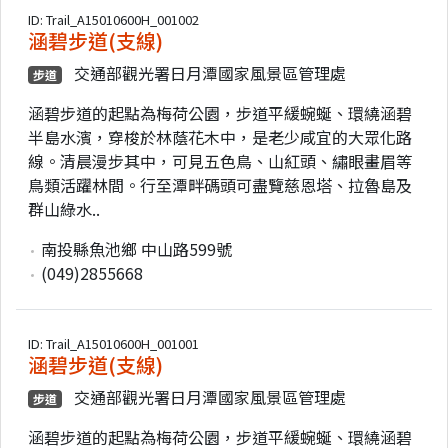
ID: Trail_A15010600H_001002
涵碧步道(支線)
交通部觀光署日月潭國家風景區管理處
步道
涵碧步道的起點為梅荷公園，步道平緩蜿蜒、環繞涵碧
半島水濱，穿梭於林蔭花木中，是老少咸宜的大眾化路
線。清晨漫步其中，可見五色鳥、山紅頭、繡眼畫眉等
鳥類活躍林間。行至潭畔碼頭可盡覽慈恩塔、拉魯島及
群山綠水..
南投縣魚池鄉 中山路599號
(049)2855668
ID: Trail_A15010600H_001001
涵碧步道(支線)
交通部觀光署日月潭國家風景區管理處
步道
涵碧步道的起點為梅荷公園，步道平緩蜿蜒、環繞涵碧