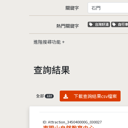
關鍵字
關鍵字標籤
關鍵
台灣好湯
自行
熱門關鍵字
進階搜尋功能
查詢結果
資料下載
下載查詢結果csv檔案
全部
121
ID: Attraction_345040000G_030027
東眼山自然教育中心