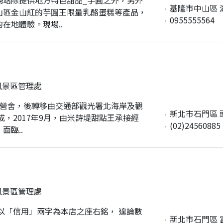
基隆市中山區 湖
山區金山紅的芋圓王限量乳酪蛋糕等產品，
0955555564
在地體驗。現場..
風景區管理處
廢棄營舍，後轉移由交通部觀光署北海岸及觀
新北市石門區 頭
成，2017年9月，由米詩堤甜點王承接經
(02)24560885
面臨..
風景區管理處
以「信用」兩字為本店之座右銘， 遑論數
新北市石門區 富