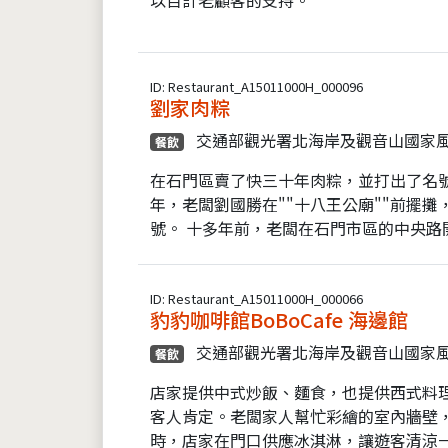
ID: Restaurant_A15011000H_000096
劉家肉粽
交通部觀光署北海岸及觀音山國家
餐飲
在石門區賣了快三十年肉粽，並打出了名
年，老闆劉國勝在""十八王公廟""前擺攤
號。 十多年前，老闆在石門市區的中央路開
ID: Restaurant_A15011000H_000066
豹豹咖啡館BoBoCafe 海邊館
交通部觀光署北海岸及觀音山國家
餐飲
店家提供中式炒飯、麵食，也提供西式料
客人肯定。老闆家人幫忙彩繪的室內牆壁
時，店家在門口供應冰淇淋，讓遊客清涼