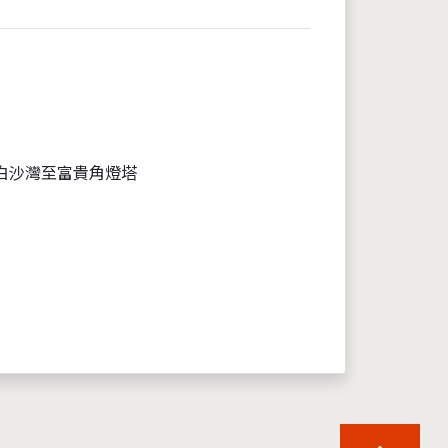
白沙灣至富貴角燈塔