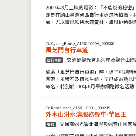
2007年8月上映的電影：「不能說的秘
即是在麟山鼻遊憩區自行車步道所拍攝。其
麗，尤以微風吹拂木麻黃林、海風挑動銀浪
ID: CyclingRoute_A15011000H_000300
風芝門自行車道
交通部觀光署北海岸及觀音山國
自行車道
騎乘「風芝門自行車道」時，除了可避開
間帶、風稜石及植物生態，早已成為熟此
命名，特別於100年6月舉辦網路徵名活動，
ID: Restaurant_A15011000H_000249
外木山汫水澳服務餐車-芋圓王
交通部觀光署北海岸及觀音山國家
餐飲
由金山芋圓王經管之汫水澳行動式遊客服