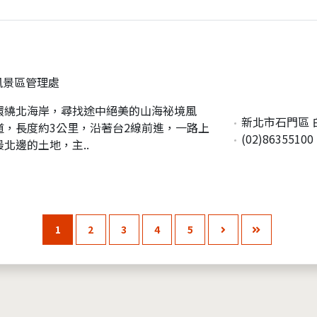
風景區管理處
環繞北海岸，尋找途中絕美的山海祕境風
新北市石門區 
，長度約3公里，沿著台2線前進，一路上
(02)86355100
北邊的土地，主..
1
2
3
4
5