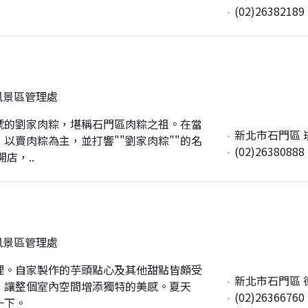
(02)26382189
風景區管理處
號的劉家肉粽，堪稱石門區肉粽之祖。在當
新北市石門區 崁
，以賣肉粽為主，並打響""劉家肉粽""的名
(02)26380888
店，..
風景區管理處
理。自家製作的芋頭點心及其他甜點皆頗受
新北市石門區 
，讓整個室內空間增添獨特的美感。夏天
(02)26366760
一下。