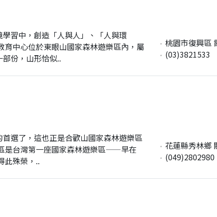
境學習中，創造「人與人」、「人與環
桃園市復興區 
教育中心位於東眼山國家森林遊樂區內，屬
(03)3821533
部份，山形恰似..
的首選了，這也正是合歡山國家森林遊樂區
花蓮縣秀林鄉 
區是台灣第一座國家森林遊樂區——早在
(049)2802980
此殊榮，..