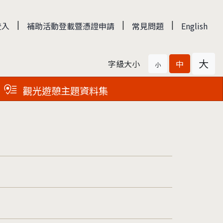
|
|
|
登入
補助活動登載暨憑證申請
常見問題
English
大
字級大小
中
小
觀光遊憩主題資料集