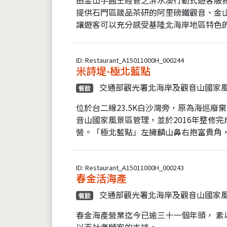
提供石門區箴品茶研的阿里磅鐵觀音、金
讓遊客可以充分感受基隆北海岸地區特色的
ID: Restaurant_A15011000H_000244
米詩堤-極北藍點
交通部觀光署北海岸及觀音山國家
餐飲
位於台二線23.5K白沙灣旁，原為海巡
音山國家風景區管理，並於2016年整修完
營。「極北藍點」左擁麟山鼻右抱富貴角，
ID: Restaurant_A15011000H_000243
春金活海產
交通部觀光署北海岸及觀音山國家
餐飲
春金海產營業迄今已逾三十一個年頭， 素
以百計老顧客的支持。