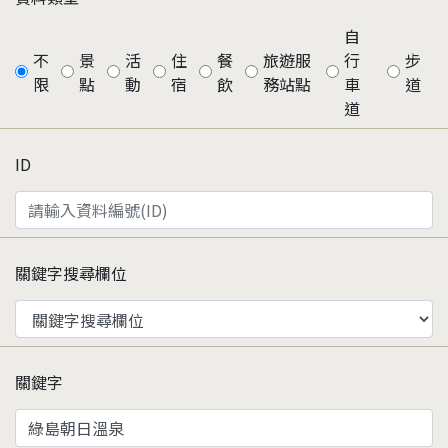
自
不
景
活
住
餐
旅遊服
行
步
限
點
動
宿
飲
務站點
車
道
道
ID
關鍵字搜尋欄位
關鍵字