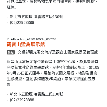
可見以草本、藤類植物為主的自然生態，也有相思樹、
紅楠..
新北市五股區 凌雲路三段130號
(02)22928888
ID: Attraction_A15011000H_000269
觀音山猛禽展示館
交通部觀光署北海岸及觀音山國家風景區管理處
景點
觀音山猛禽展示館位於觀音山遊客中心旁，為北臺灣首
座以猛禽教育為主題展館，歷經4年籌劃及施工，於109
年9月26日正式開幕，展館內以圖文展板、地形及猛禽
生態模型、互動多媒體及VR設施，帶領民眾經由五感
體..
新北市五股區 凌雲路三段130號
(02)22928888