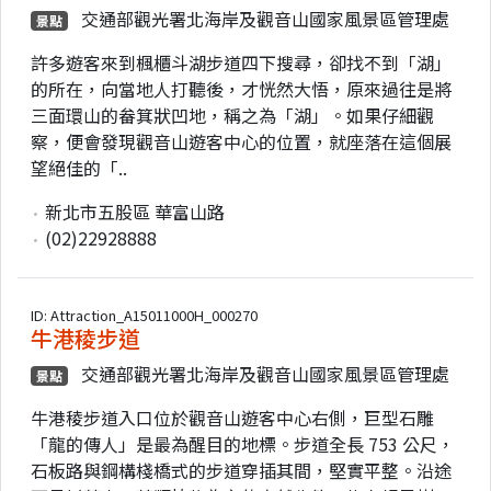
交通部觀光署北海岸及觀音山國家風景區管理處
景點
許多遊客來到楓櫃斗湖步道四下搜尋，卻找不到「湖」
的所在，向當地人打聽後，才恍然大悟，原來過往是將
三面環山的畚箕狀凹地，稱之為「湖」。如果仔細觀
察，便會發現觀音山遊客中心的位置，就座落在這個展
望絕佳的「..
新北市五股區 華富山路
(02)22928888
ID: Attraction_A15011000H_000270
牛港稜步道
交通部觀光署北海岸及觀音山國家風景區管理處
景點
牛港稜步道入口位於觀音山遊客中心右側，巨型石雕
「龍的傳人」是最為醒目的地標。步道全長 753 公尺，
石板路與鋼構棧橋式的步道穿插其間，堅實平整。沿途