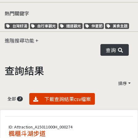
熱門關鍵字
關鍵字標籤
關鍵字標籤
關鍵字標籤
關鍵字標籤
關鍵字標籤
台灣好湯
自行車觀光
鐵道觀光
仲夏節
美食主題
進階搜尋功能
查詢
查詢結果
排序
資料下載
下載查詢結果csv檔案
全部
7
ID: Attraction_A15011000H_000274
楓櫃斗湖步道