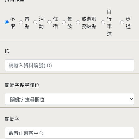
自
不
景
活
住
餐
旅遊服
行
步
限
點
動
宿
飲
務站點
車
道
道
ID
關鍵字搜尋欄位
關鍵字