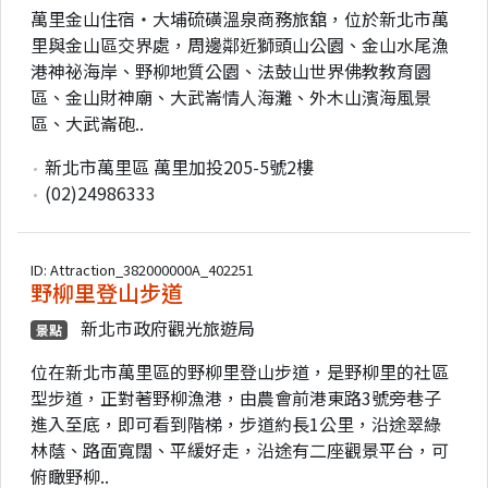
萬里金山住宿‧大埔硫磺溫泉商務旅舘，位於新北市萬
里與金山區交界處，周邊鄰近獅頭山公園、金山水尾漁
港神祕海岸、野柳地質公園、法鼓山世界佛教教育園
區、金山財神廟、大武崙情人海灘、外木山濱海風景
區、大武崙砲..
新北市萬里區 萬里加投205-5號2樓
(02)24986333
ID: Attraction_382000000A_402251
野柳里登山步道
新北市政府觀光旅遊局
景點
位在新北市萬里區的野柳里登山步道，是野柳里的社區
型步道，正對著野柳漁港，由農會前港東路3號旁巷子
進入至底，即可看到階梯，步道約長1公里，沿途翠綠
林蔭、路面寬闊、平緩好走，沿途有二座觀景平台，可
俯瞰野柳..