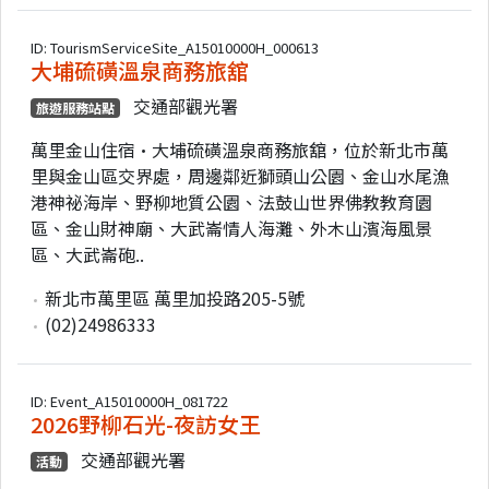
ID: TourismServiceSite_A15010000H_000613
大埔硫磺溫泉商務旅舘
交通部觀光署
旅遊服務站點
萬里金山住宿•大埔硫磺溫泉商務旅舘，位於新北市萬
里與金山區交界處，周邊鄰近獅頭山公園、金山水尾漁
港神祕海岸、野柳地質公園、法鼓山世界佛教教育園
區、金山財神廟、大武崙情人海灘、外木山濱海風景
區、大武崙砲..
新北市萬里區 萬里加投路205-5號
(02)24986333
ID: Event_A15010000H_081722
2026野柳石光-夜訪女王
交通部觀光署
活動