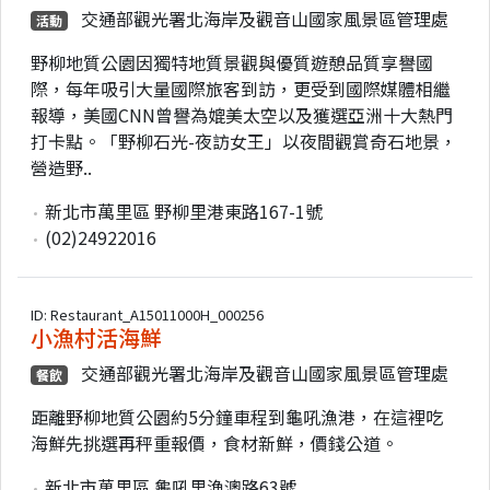
交通部觀光署北海岸及觀音山國家風景區管理處
活動
野柳地質公園因獨特地質景觀與優質遊憩品質享譽國
際，每年吸引大量國際旅客到訪，更受到國際媒體相繼
報導，美國CNN曾譽為媲美太空以及獲選亞洲十大熱門
打卡點。「野柳石光-夜訪女王」以夜間觀賞奇石地景，
營造野..
新北市萬里區 野柳里港東路167-1號
(02)24922016
ID: Restaurant_A15011000H_000256
小漁村活海鮮
交通部觀光署北海岸及觀音山國家風景區管理處
餐飲
距離野柳地質公園約5分鐘車程到龜吼漁港，在這裡吃
海鮮先挑選再秤重報價，食材新鮮，價錢公道。
新北市萬里區 龜吼里漁澳路63號