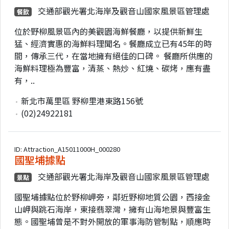
交通部觀光署北海岸及觀音山國家風景區管理處
餐飲
位於野柳風景區內的美觀園海鮮餐廳，以提供新鮮生
猛、經濟實惠的海鮮料理聞名。餐廳成立已有45年的時
間，傳承三代，在當地擁有絕佳的口碑。 餐廳所供應的
海鮮料理極為豐富，清蒸、熱炒、紅燒、碳烤，應有盡
有，..
新北市萬里區 野柳里港東路156號
(02)24922181
ID: Attraction_A15011000H_000280
國聖埔據點
交通部觀光署北海岸及觀音山國家風景區管理處
景點
國聖埔據點位於野柳岬旁，鄰近野柳地質公園，西接金
山岬與跳石海岸，東接翡翠灣，擁有山海地景與豐富生
態。國聖埔曾是不對外開放的軍事海防管制點，順應時