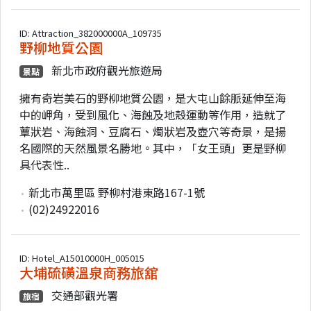
ID: Attraction_382000000A_109735
野柳地質公園
新北市政府觀光旅遊局
景點
擁有奇岩美石的野柳地質公園，是大屯山餘脈延伸至海
中的岬角，受到風化、海蝕及地殼運動等作用，造就了
蕈狀岩、海蝕洞、豆腐石、燭狀岩及壺穴等奇景，是揚
名國際的天然風景名勝地。其中，「女王頭」更是野柳
具代表性..
新北市萬里區 野柳村港東路167-1號
(02)24922016
ID: Hotel_A15010000H_005015
大埔硫磺溫泉商務旅舘
交通部觀光署
旅宿