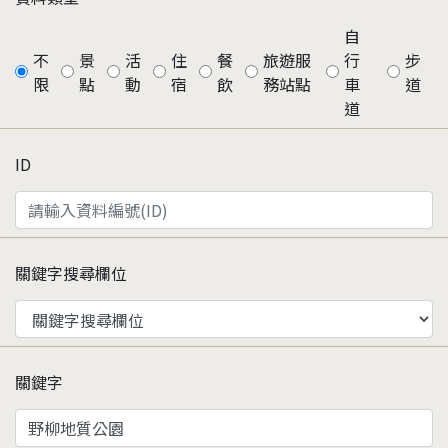
自
不
景
活
住
餐
旅遊服
行
步
限
點
動
宿
飲
務站點
車
道
道
ID
關鍵字搜尋欄位
關鍵字