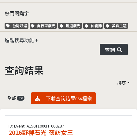
熱門關鍵字
關鍵字標籤
關鍵字標籤
關鍵字標籤
關鍵字標籤
關鍵字標籤
台灣好湯
自行車觀光
鐵道觀光
仲夏節
美食主題
進階搜尋功能
查詢
查詢結果
排序
資料下載
下載查詢結果csv檔案
全部
14
ID: Event_A15011000H_000287
2026野柳石光-夜訪女王