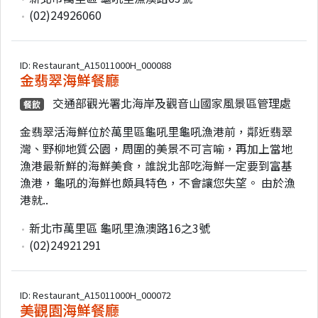
(02)24926060
ID: Restaurant_A15011000H_000088
金翡翠海鮮餐廳
交通部觀光署北海岸及觀音山國家風景區管理處
餐飲
金翡翠活海鮮位於萬里區龜吼里龜吼漁港前，鄰近翡翠
灣、野柳地質公園，周圍的美景不可言喻，再加上當地
漁港最新鮮的海鮮美食，誰說北部吃海鮮一定要到富基
漁港，龜吼的海鮮也頗具特色，不會讓您失望。 由於漁
港就..
新北市萬里區 龜吼里漁澳路16之3號
(02)24921291
ID: Restaurant_A15011000H_000072
美觀園海鮮餐廳