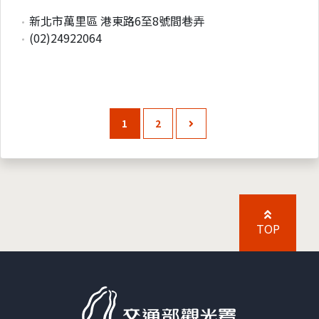
新北市萬里區 港東路6至8號間巷弄
(02)24922064
1
2
TOP