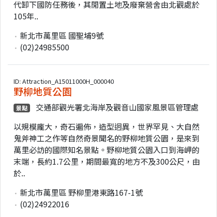
代卸下國防任務後，其閒置土地及廢棄營舍由北觀處於
105年..
新北市萬里區 國聖埔9號
(02)24985500
ID: Attraction_A15011000H_000040
野柳地質公園
交通部觀光署北海岸及觀音山國家風景區管理處
景點
以規模龐大，奇石遍佈，造型迥異，世界罕見、大自然
鬼斧神工之作等自然奇景聞名的野柳地質公園，是來到
萬里必訪的國際知名景點。野柳地質公園入口到海岬的
末端，長約1.7公里，期間最寬的地方不及300公尺，由
於..
新北市萬里區 野柳里港東路167-1號
(02)24922016