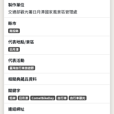
製作單位
交通部觀光署日月潭國家風景區管理處
縣市
南投縣
代表地點/景區
日月潭
代表活動
臺灣自行車旅遊節
相關典藏品資料
關鍵字
低碳
日月潭
Come!BikeDay
自行車
自行車觀光
連結網址