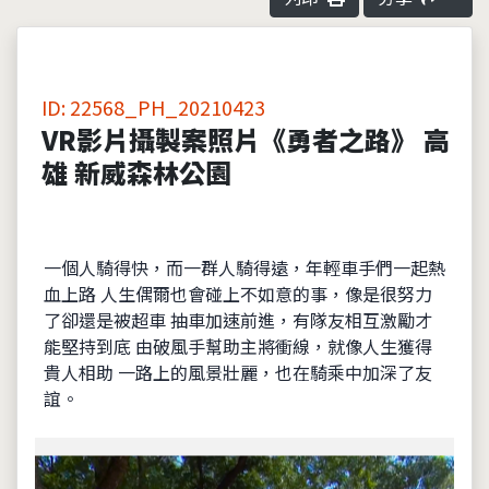
ID: 22568_PH_20210423
VR影片攝製案照片《勇者之路》 高
雄 新威森林公園
一個人騎得快，而一群人騎得遠，年輕車手們一起熱
血上路 人生偶爾也會碰上不如意的事，像是很努力
了卻還是被超車 抽車加速前進，有隊友相互激勵才
能堅持到底 由破風手幫助主將衝線，就像人生獲得
貴人相助 一路上的風景壯麗，也在騎乘中加深了友
誼。