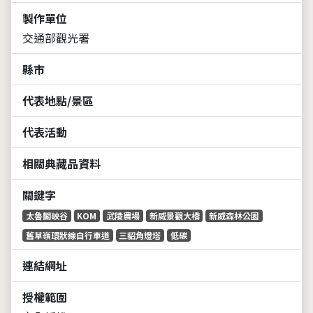
製作單位
交通部觀光署
縣市
代表地點/景區
代表活動
相關典藏品資料
關鍵字
太魯閣峽谷
KOM
武陵農場
新威景觀大橋
新威森林公園
舊草嶺環狀線自行車道
三貂角燈塔
低碳
連結網址
授權範圍