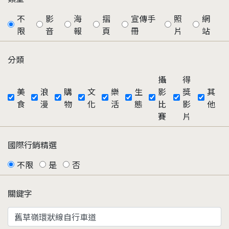
不
影
海
摺
宣傳手
照
網
限
音
報
頁
冊
片
站
分類
攝
得
美
浪
購
文
樂
生
影
獎
其
食
漫
物
化
活
態
比
影
他
賽
片
國際行銷精選
不限
是
否
關鍵字