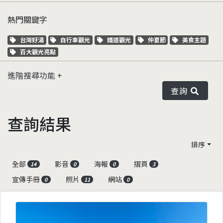
熱門關鍵字
關鍵字標籤
關鍵字標籤
關鍵字標籤
關鍵字標籤
關鍵字標籤
台灣好湯
自行車觀光
鐵道觀光
仲夏節
美食主題
關鍵字標籤
百大觀光亮點
進階搜尋功能
查詢
查詢結果
排序
全部
影音
海報
摺頁
14
0
0
3
宣傳手冊
照片
網站
0
11
0