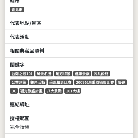
縣市
臺北市
代表地點/景區
代表活動
相關典藏品資料
關鍵字
台灣之最101
風景名勝
地方特景
建築景觀
公共設施
公共建築
觀光活動
采風攝影比賽
2009台灣采風攝影比賽
優選
DC
觀光旗艦計畫
八大景點
101大樓
連結網址
授權範圍
完全授權