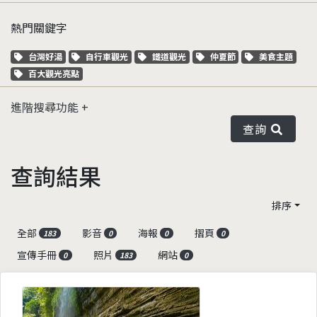
熱門關鍵字
關鍵字標籤
關鍵字標籤
關鍵字標籤
關鍵字標籤
關鍵字標籤
台灣好湯
自行車觀光
鐵道觀光
仲夏節
美食主題
關鍵字標籤
百大觀光亮點
進階搜尋功能
查詢
查詢結果
排序
全部
影音
海報
摺頁
183
0
0
0
宣傳手冊
照片
網站
0
183
0