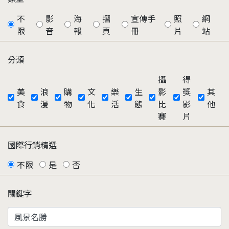
不
影
海
摺
宣傳手
照
網
限
音
報
頁
冊
片
站
分類
攝
得
美
浪
購
文
樂
生
影
獎
其
食
漫
物
化
活
態
比
影
他
賽
片
國際行銷精選
不限
是
否
關鍵字