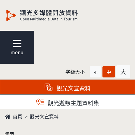
觀光多媒體開放資料
menu
大
字級大小
中
小
觀光文宣資料
觀光遊憩主題資料集
首頁
觀光文宣資料
類型