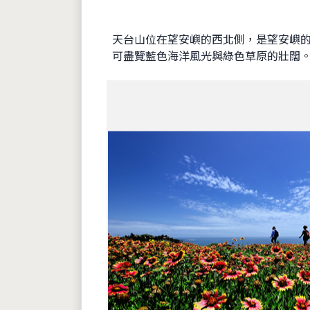
天台山位在望安嶼的西北側，是望安嶼
可盡覽藍色海洋風光與綠色草原的壯闊