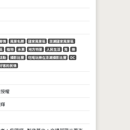
寄情
風景名勝
國家風景區
澎湖國家風景區
區
植物
水果
地方特景
人民生活
育
樂
活動
攝影比賽
吃喝玩樂在澎湖攝影比賽
DC
好客的民情
全授權
國輝