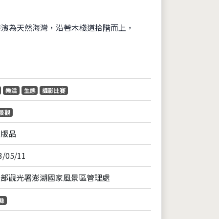
海濱為天然海灣，沿著木棧道拾階而上，
片
樂活
生態
攝影比賽
景觀
出版品
3/05/11
通部觀光署澎湖國家風景區管理處
縣