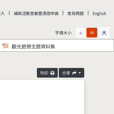
|
|
|
登入
補助活動登載暨憑證申請
常見問題
English
大
字級大小
中
小
觀光遊憩主題資料集
列印
分享