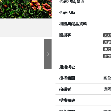
代表地點/景區
代表活動
相關典藏品資料
關鍵字
天人
風景
觀光
熱忱
下一張
連結網址
授權範圍
完
拍攝者
吳
授權備註