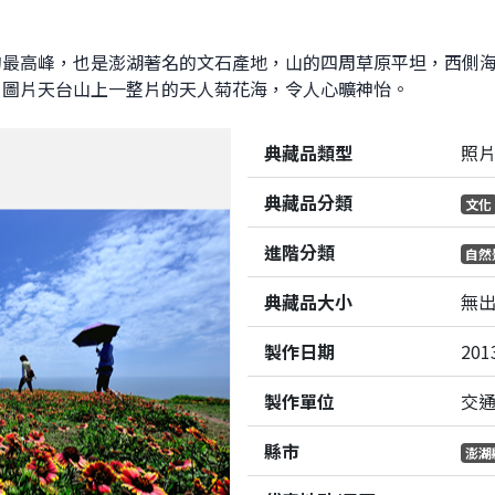
的最高峰，也是澎湖著名的文石產地，山的四周草原平坦，西側
。圖片天台山上一整片的天人菊花海，令人心曠神怡。
典藏品類型
照
典藏品分類
文化
進階分類
自然
典藏品大小
無
製作日期
201
製作單位
交
縣市
澎湖