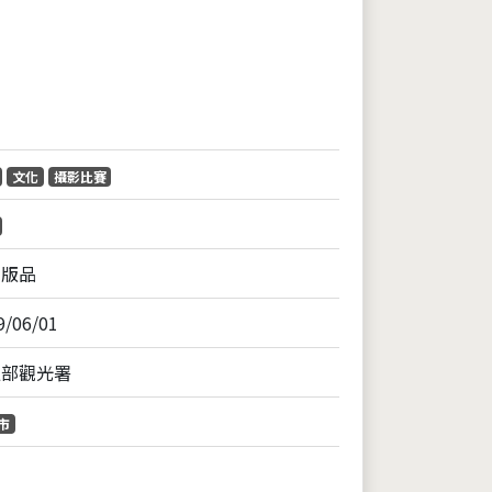
片
文化
攝影比賽
出版品
9/06/01
通部觀光署
市