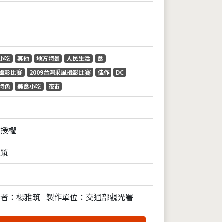
小吃
其他
地方特景
人民生活
食
攝影比賽
2009台灣采風攝影比賽
佳作
DC
特色
美食小吃
夜市
全授權
雅筑
攝者：楊雅筑
製作單位：交通部觀光署