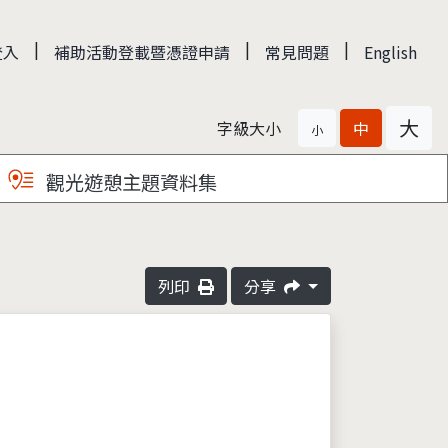
|
|
|
登入
補助活動登載暨憑證申請
常見問題
English
大
字級大小
中
小
觀光遊憩主題資料集
列印
分享