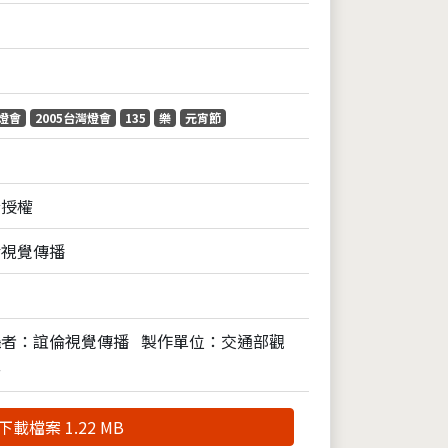
燈會
2005台灣燈會
135
樂
元宵節
全授權
倫視覺傳播
攝者：誼倫視覺傳播
製作單位：交通部觀
署
下載檔案 1.22 MB