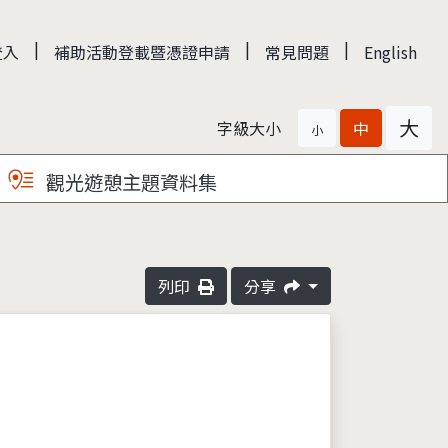
|
|
|
登入
補助活動登載暨憑證申請
常見問題
English
大
字級大小
中
小
觀光遊憩主題資料集
列印
分享