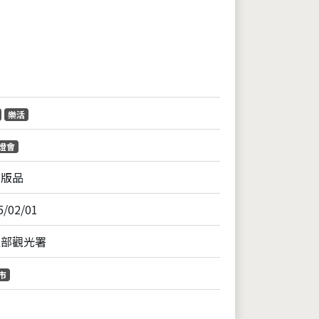
片
樂活
燈會
出版品
5/02/01
通部觀光署
市