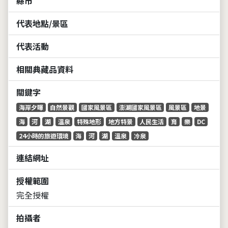
縣市
代表地點/景區
代表活動
相關典藏品資料
關鍵字
海岸夕暉
自然景觀
國家風景區
澎湖國家風景區
風景區
地景
海
河
湖
溫泉
特殊地形
地方特景
人民生活
育
樂
DC
24小時的旅遊環境
海
河
湖
溫泉
冷泉
連結網址
授權範圍
完全授權
拍攝者