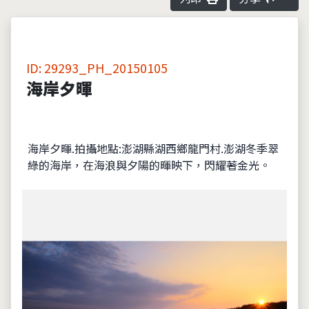
ID: 29293_PH_20150105
海岸夕暉
海岸夕暉.拍攝地點:澎湖縣湖西鄉龍門村.澎湖冬季翠
綠的海岸，在海浪與夕陽的暉映下，閃耀著金光。