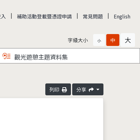
|
|
|
登入
補助活動登載暨憑證申請
常見問題
English
大
字級大小
中
小
觀光遊憩主題資料集
列印
分享