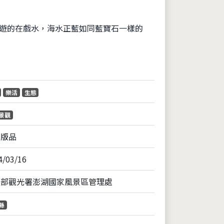
悠遊的在戲水，海水正藍如同藍寶石一樣的
片
樂活
生態
景觀
出版品
4/03/16
通部觀光署澎湖國家風景區管理處
縣