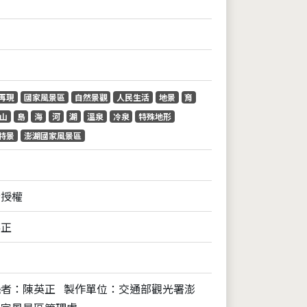
再現
國家風景區
自然景觀
人民生活
地景
育
山
島
海
河
湖
溫泉
冷泉
特殊地形
特景
澎湖國家風景區
全授權
英正
攝者：陳英正
製作單位：交通部觀光署澎