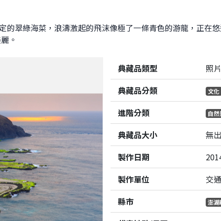
冬限定的翠綠海菜，浪濤激起的飛沫像極了一條青色的游龍，正在
美麗。
典藏品類型
照
典藏品分類
文化
進階分類
自然
典藏品大小
無
製作日期
201
製作單位
交
縣市
澎湖