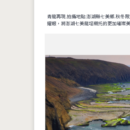
青龍再現.拍攝地點:澎湖縣七美鄉.秋
耀眼，將澎湖七美龍埕襯托的更加璀璨