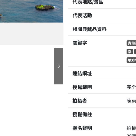
代表地點/景區
代表活動
相關典藏品資料
關鍵字
青龍
樂
地方
下一張
連結網址
授權範圍
完
拍攝者
陳
授權備註
顯名聲明
拍