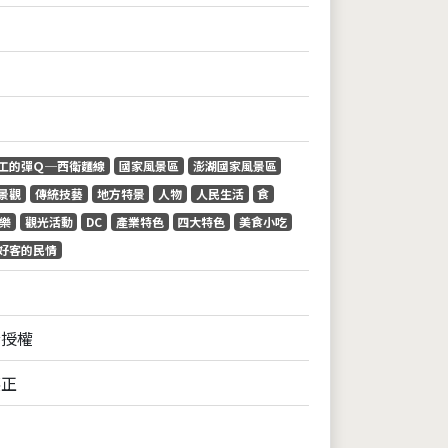
工的彈Ｑ─西衛麵線
國家風景區
澎湖國家風景區
景觀
傳統技藝
地方特景
人物
人民生活
食
樂
觀光活動
DC
產業特色
四大特色
美食小吃
好客的民情
全授權
英正