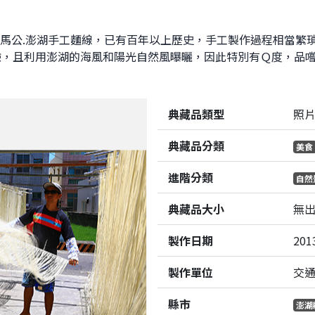
湖/馬公.澎湖手工麵線，已有百年以上歷史，手工製作過程相當
驗，且利用澎湖的海風和陽光自然風曝曬，因此特別有Ｑ度，品
典藏品類型
照
典藏品分類
美食
進階分類
自然
典藏品大小
無
製作日期
201
製作單位
交
縣市
澎湖