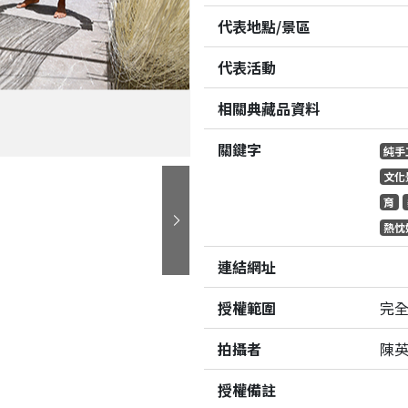
代表地點/景區
代表活動
相關典藏品資料
關鍵字
純手
文化
育
熱忱
下一張
連結網址
授權範圍
完
拍攝者
陳
授權備註