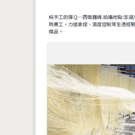
純手工的彈Ｑ─西衛麵線.拍攝地點:澎
時費工，力道拿捏、濕度控制等全憑經
精品。