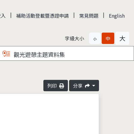
|
|
|
登入
補助活動登載暨憑證申請
常見問題
English
大
字級大小
中
小
觀光遊憩主題資料集
列印
分享