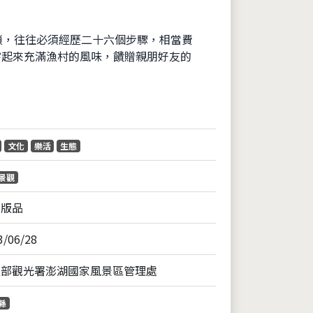
繁瑣，往往必須經歷二十六個步驟，相當費
嚐起來充滿漁村的風味，饋贈親朋好友的
片
文化
樂活
生態
景觀
出版品
3/06/28
通部觀光署澎湖國家風景區管理處
縣