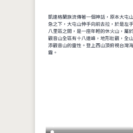
凱達格蘭族流傳著一個神話，原本大屯
急之下，大屯山伸手向前去拉，於是左
八里區之間，是一座年輕的休火山，屬於
觀音山全區有十八連峰，地形壯觀，全
添觀音山的靈性。登上西山頂俯視台灣
霧。
play_arrow
volum
0:00