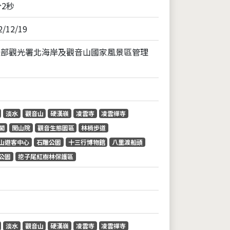
分2秒
2/12/19
通部觀光署北海岸及觀音山國家風景區管理
淡水
觀音山
硬漢嶺
凌雲寺
凌雲禪寺
閣
開山院
觀音生態園區
林梢步道
山遊客中心
石雕公園
十三行博物館
八里渡船頭
公園
挖子尾紅樹林保護區
淡水
觀音山
硬漢嶺
凌雲寺
凌雲禪寺