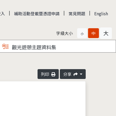
|
|
|
登入
補助活動登載暨憑證申請
常見問題
English
大
字級大小
中
小
觀光遊憩主題資料集
列印
分享