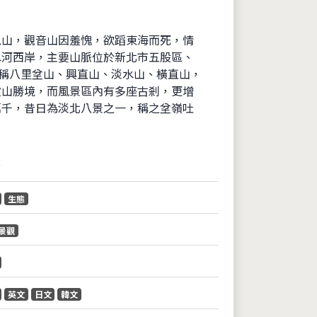
屯山，觀音山因羞愧，欲蹈東海而死，情
水河西岸，主要山脈位於新北市五股區、
古稱八里坌山、興直山、淡水山、橫直山，
靈山勝境，而風景區內有多座古剎，更增
萬千，昔日為淡北八景之一，稱之坌嶺吐
音
生態
景觀
英文
日文
韓文