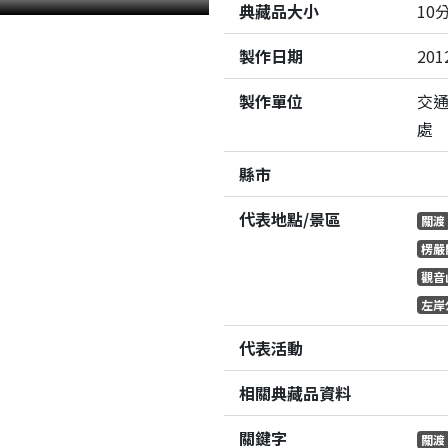
典藏品大小
10
製作日期
201
製作單位
交
處
縣市
代表地點/景區
關渡
楞嚴
觀音
左岸
代表活動
相關典藏品資料
關鍵字
關渡