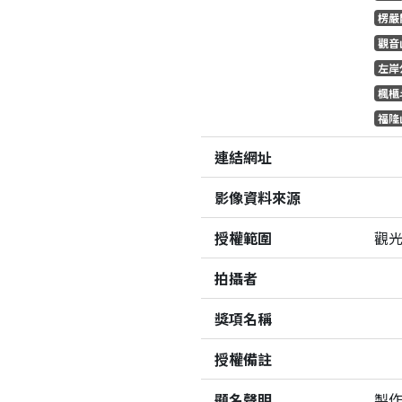
楞嚴
觀音
左岸
楓櫃
福隆
連結網址
影像資料來源
授權範圍
觀
拍攝者
獎項名稱
授權備註
顯名聲明
製