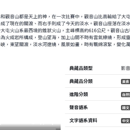
山和觀音山都是天上的神，在一次比賽中，觀音山比高輸給了大
手成了現在的關渡、而右手則成了今天的淡水。觀音山座落在淡
大屯火山系最西境的錐狀火山，主峰標高約616公尺。觀音山
山為火成岩所構成，登山望海，加上山間不時有雲氣繚繞，形成
海峽，東望關渡，淡水河遼繞，風景如畫，時有飄綿滾絮，變化
典藏品類型
影
典藏品分類
美食
進階分類
自然
聲音語系
韓文
文字語系資料
中文
e_up
fullscreen
more_vert