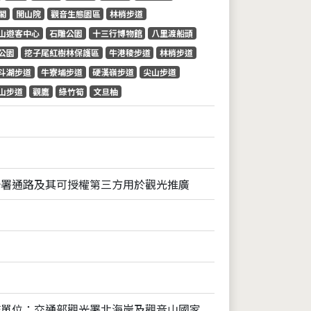
閣
開山院
觀音生態園區
林梢步道
山遊客中心
石雕公園
十三行博物館
八里渡船頭
公園
挖子尾紅樹林保護區
牛港稜步道
林梢步道
斗湖步道
牛寮埔步道
硬漢嶺步道
尖山步道
山步道
觀鷹
綠竹筍
文旦柚
光署通路及其可授權第三方用於觀光推廣
作單位：交通部觀光署北海岸及觀音山國家