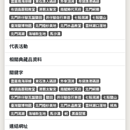
雲嘉南海岸線
東石漁人碼頭
外傘頂洲
布袋漁港碼頭
布袋高跟鞋教堂
港魍太聖宮
南鯤鯓代天府
北門蚵棚
北門井仔腳瓦盤鹽田
井仔腳自行車道
七股潟湖
七股鹽山
臺灣鹽博物館
北門婚紗美地
北門水晶教堂
雲林湖口溼地
北門潟湖
海埔新生地
馬沙溝
代表活動
相關典藏品資料
關鍵字
雲嘉南海岸線
東石漁人碼頭
外傘頂洲
布袋漁港碼頭
布袋高跟鞋教堂
港魍太聖宮
南鯤鯓代天府
北門蚵棚
北門井仔腳瓦盤鹽田
鹽田
井仔腳自行車道
七股潟湖
七股鹽山
臺灣鹽博物館
北門婚紗美地
北門水晶教堂
雲林湖口溼地
候鳥
北門潟湖
海埔新生地
馬沙溝
蚵
黑面琵鷺
連結網址