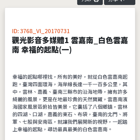
ID: 3768_VI_20170731
觀光影音多媒體1 雲嘉南_白色雲嘉
南 幸福的起點(一)
幸福的起點哪裡找，所有的美好，就從白色雲嘉南起
跑。臺灣四面環海，海岸線長達一千一百多公里，其
中，雲林、嘉義、臺南三縣市的沿海地帶，擁有許多
綺麗的風景，更是在地最珍貴的天然寶藏，雲嘉南濱
海國家風景區俯拾皆美景，它囊括了八個鄉鎮，雲林
的四湖、口湖，嘉義的東石、布袋，臺南的北門、將
軍、七股與安南區，就讓我們展開新的視野，一起踏
上幸福的起點，尋訪最真最美的白色雲嘉南。