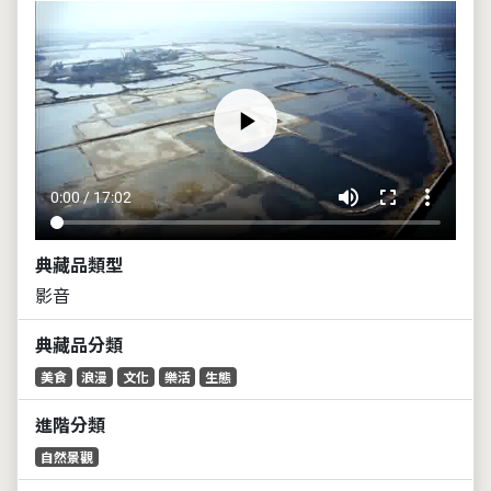
volume_up
fullscreen
more_vert
0:00 / 17:02
典藏品類型
影音
典藏品分類
美食
浪漫
文化
樂活
生態
進階分類
自然景觀