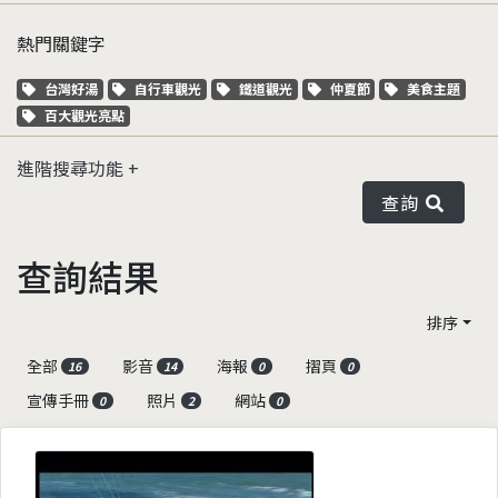
熱門關鍵字
關鍵字標籤
關鍵字標籤
關鍵字標籤
關鍵字標籤
關鍵字標籤
台灣好湯
自行車觀光
鐵道觀光
仲夏節
美食主題
關鍵字標籤
百大觀光亮點
進階搜尋功能
查詢
查詢結果
排序
全部
影音
海報
摺頁
16
14
0
0
宣傳手冊
照片
網站
0
2
0