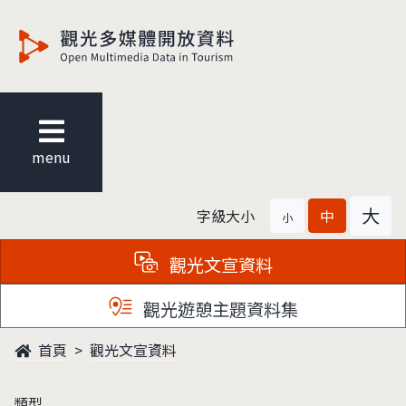
觀光多媒體開放資料
menu
大
字級大小
中
小
觀光文宣資料
觀光遊憩主題資料集
首頁
觀光文宣資料
類型