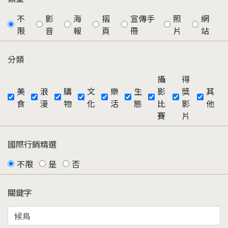
不
影
海
摺
宣傳手
照
網
限
音
報
頁
冊
片
站
分類
攝
得
美
浪
購
文
樂
生
影
獎
其
食
漫
物
化
活
態
比
影
他
賽
片
國際行銷精選
不限
是
否
關鍵字