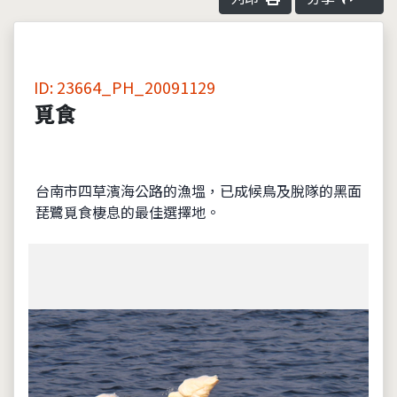
ID: 23664_PH_20091129
覓食
台南市四草濱海公路的漁塭，已成候鳥及脫隊的黑面
琵鷺覓食棲息的最佳選擇地。