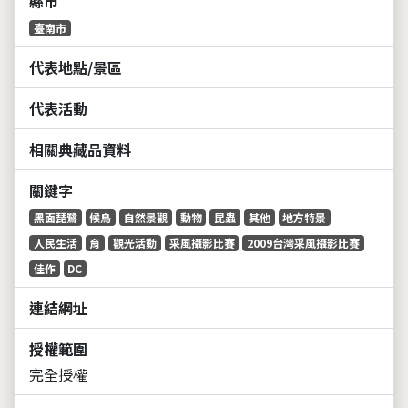
縣市
臺南市
代表地點/景區
代表活動
相關典藏品資料
關鍵字
黑面琵鷺
候鳥
自然景觀
動物
昆蟲
其他
地方特景
人民生活
育
觀光活動
采風攝影比賽
2009台灣采風攝影比賽
佳作
DC
連結網址
授權範圍
完全授權