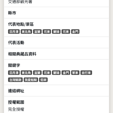
交通部觀光署
縣市
代表地點/景區
日月潭
東北角
宜蘭
花東
蘭陽
花東
金門
代表活動
相關典藏品資料
關鍵字
日月潭
東北角
宜蘭
花東
蘭陽
金門
單車
自行車
台灣騎跡
我愛船騎
低碳
連結網址
授權範圍
完全授權