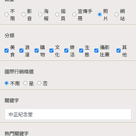
不
影
海
摺
宣傳手
照
網
限
音
報
頁
冊
片
站
分類
美
浪
購
文
樂
生
攝影
其
食
漫
物
化
活
態
比賽
他
國際行銷精選
不限
是
否
關鍵字
熱門關鍵字