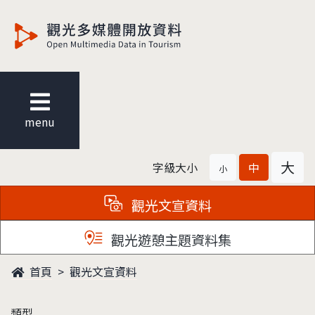
觀光多媒體開放資料
menu
大
字級大小
中
小
觀光文宣資料
觀光遊憩主題資料集
首頁
觀光文宣資料
類型