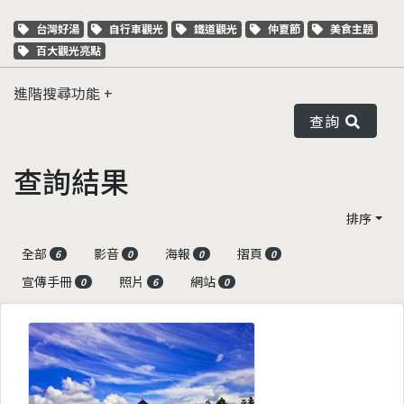
關鍵字標籤
關鍵字標籤
關鍵字標籤
關鍵字標籤
關鍵字標籤
台灣好湯
自行車觀光
鐵道觀光
仲夏節
美食主題
關鍵字標籤
百大觀光亮點
進階搜尋功能
查詢
查詢結果
排序
全部
影音
海報
摺頁
6
0
0
0
宣傳手冊
照片
網站
0
6
0