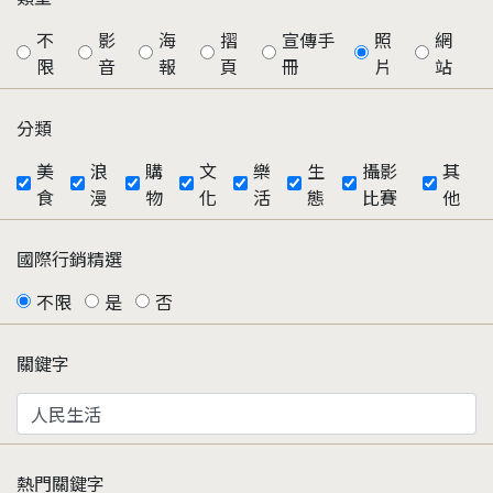
不
影
海
摺
宣傳手
照
網
限
音
報
頁
冊
片
站
分類
美
浪
購
文
樂
生
攝影
其
食
漫
物
化
活
態
比賽
他
國際行銷精選
不限
是
否
關鍵字
熱門關鍵字