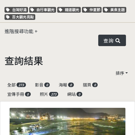
關鍵字標籤
關鍵字標籤
關鍵字標籤
關鍵字標籤
關鍵字標籤
台灣好湯
自行車觀光
鐵道觀光
仲夏節
美食主題
關鍵字標籤
百大觀光亮點
進階搜尋功能
查詢
查詢結果
排序
全部
影音
海報
摺頁
273
0
0
0
宣傳手冊
照片
網站
0
273
0