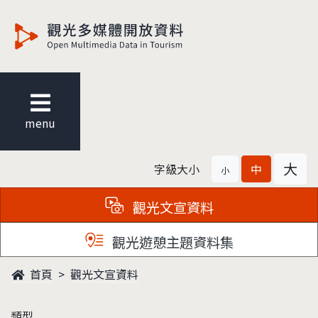
觀光多媒體開放資料
menu
大
字級大小
中
小
觀光文宣資料
觀光遊憩主題資料集
首頁
觀光文宣資料
類型