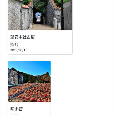
望安中社古厝
照片
2013/06/10
晒小管