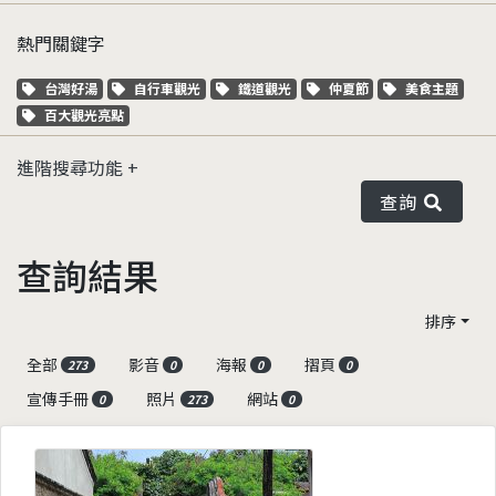
熱門關鍵字
關鍵字標籤
關鍵字標籤
關鍵字標籤
關鍵字標籤
關鍵字標籤
台灣好湯
自行車觀光
鐵道觀光
仲夏節
美食主題
關鍵字標籤
百大觀光亮點
進階搜尋功能
查詢
查詢結果
排序
全部
影音
海報
摺頁
273
0
0
0
宣傳手冊
照片
網站
0
273
0