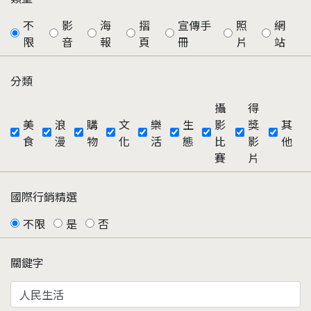
不
影
海
摺
宣傳手
照
網
限
音
報
頁
冊
片
站
分類
攝
得
美
浪
購
文
樂
生
影
獎
其
食
漫
物
化
活
態
比
影
他
賽
片
國際行銷精選
不限
是
否
關鍵字