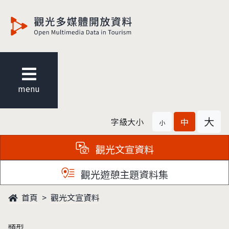
觀光多媒體開放資料
menu
大
字級大小
中
小
觀光文宣資料
觀光遊憩主題資料集
首頁
觀光文宣資料
類型