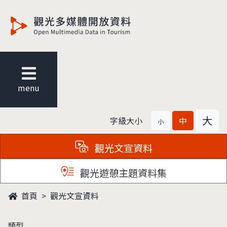
觀光多媒體開放資料
menu
大
字級大小
中
小
觀光文宣資料
觀光遊憩主題資料集
首頁
觀光文宣資料
類型