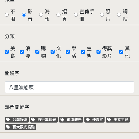
不
影
海
摺
宣傳手
照
網
限
音
報
頁
冊
片
站
分類
美
浪
購
文
樂
生
得獎
其
食
漫
物
化
活
態
影片
他
關鍵字
熱門關鍵字
關鍵字標籤
關鍵字標籤
關鍵字標籤
關鍵字標籤
關鍵字標籤
台灣好湯
自行車觀光
鐵道觀光
仲夏節
美食主題
關鍵字標籤
百大觀光亮點