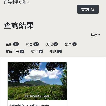
進階搜尋功能
查詢
查詢結果
排序
全部
影音
海報
摺頁
12
12
0
0
宣傳手冊
照片
網站
0
0
0
驚艷觀音_完整版_中文