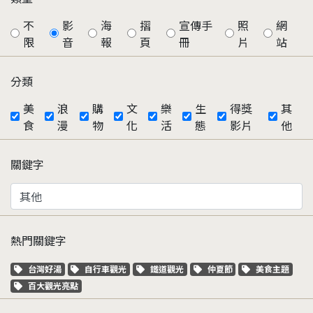
不
影
海
摺
宣傳手
照
網
限
音
報
頁
冊
片
站
分類
美
浪
購
文
樂
生
得獎
其
食
漫
物
化
活
態
影片
他
關鍵字
熱門關鍵字
關鍵字標籤
關鍵字標籤
關鍵字標籤
關鍵字標籤
關鍵字標籤
台灣好湯
自行車觀光
鐵道觀光
仲夏節
美食主題
關鍵字標籤
百大觀光亮點