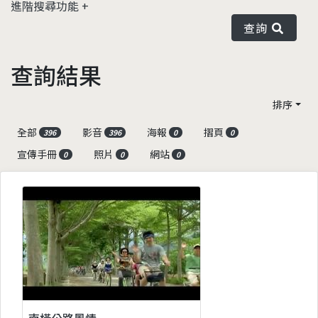
進階搜尋功能
查詢
查詢結果
排序
全部
影音
海報
摺頁
396
396
0
0
宣傳手冊
照片
網站
0
0
0
南橫公路風情