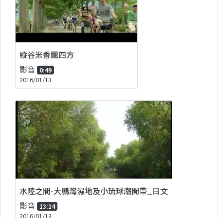
縱谷米香飄四方
影音
0:49
2016/01/13
水陸之間-大鵬灣濕地及小琉球潮間帶_日文
影音
13:14
2016/01/13