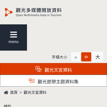
觀光多媒體開放資料
menu
大
字級大小
中
小
觀光文宣資料
觀光遊憩主題資料集
首頁
觀光文宣資料
類型