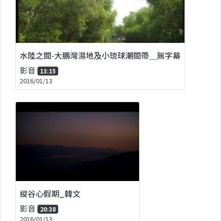
水陸之間-大鵬灣濕地及小琉球潮間帶＿無字幕
影音
13:15
2016/01/13
縱谷心假期_韓文
影音
20:38
2016/01/13