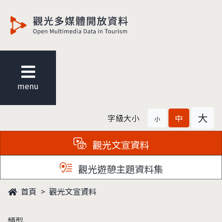
觀光多媒體開放資料
menu
大
字級大小
中
小
觀光文宣資料
觀光遊憩主題資料集
首頁
觀光文宣資料
類型