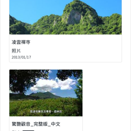
凌雲禪寺
照片
2013/01/17
驚艷觀音_完整版_中文