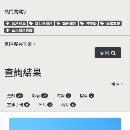
熱門關鍵字
關鍵字標籤
關鍵字標籤
關鍵字標籤
關鍵字標籤
關鍵字標籤
台灣好湯
自行車觀光
鐵道觀光
仲夏節
美食主題
關鍵字標籤
百大觀光亮點
進階搜尋功能
查詢
查詢結果
排序
全部
影音
海報
摺頁
20
18
0
1
宣傳手冊
照片
網站
0
1
0