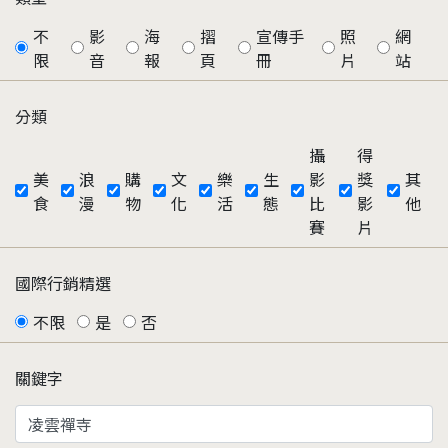
不
影
海
摺
宣傳手
照
網
限
音
報
頁
冊
片
站
分類
攝
得
美
浪
購
文
樂
生
影
獎
其
食
漫
物
化
活
態
比
影
他
賽
片
國際行銷精選
不限
是
否
關鍵字