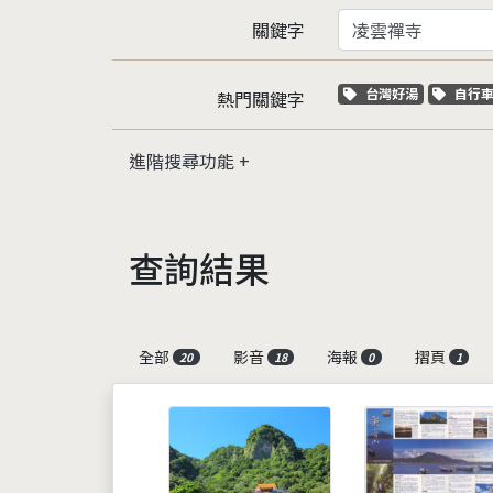
關鍵字
關鍵字標籤
關鍵
台灣好湯
自行
熱門關鍵字
進階搜尋功能
查詢結果
全部
影音
海報
摺頁
20
18
0
1