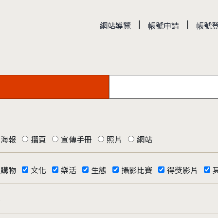
|
|
網站導覽
帳號申請
帳號
海報
摺頁
宣傳手冊
照片
網站
購物
文化
樂活
生態
攝影比賽
得獎影片
否