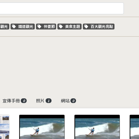
字標籤
關鍵字標籤
關鍵字標籤
關鍵字標籤
關鍵字標籤
車觀光
鐵道觀光
仲夏節
美食主題
百大觀光亮點
宣傳手冊
照片
網站
0
1
0