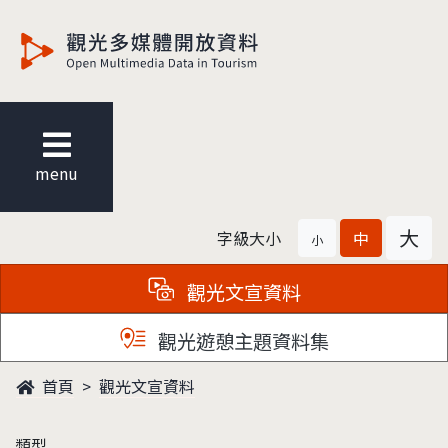
觀光多媒體開放資料
menu
大
字級大小
中
小
觀光文宣資料
觀光遊憩主題資料集
首頁
觀光文宣資料
類型