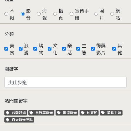
不
影
海
摺
宣傳手
照
網
限
音
報
頁
冊
片
站
分類
美
浪
購
文
樂
生
得獎
其
食
漫
物
化
活
態
影片
他
關鍵字
熱門關鍵字
關鍵字標籤
關鍵字標籤
關鍵字標籤
關鍵字標籤
關鍵字標籤
台灣好湯
自行車觀光
鐵道觀光
仲夏節
美食主題
關鍵字標籤
百大觀光亮點