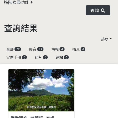
進階搜尋功能
查詢
查詢結果
排序
全部
影音
海報
摺頁
12
12
0
0
宣傳手冊
照片
網站
0
0
0
驚艷觀音_精華版_客語