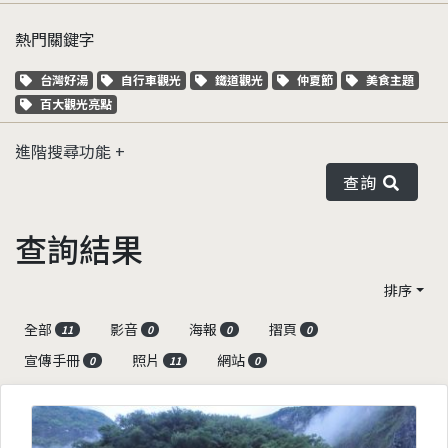
熱門關鍵字
關鍵字標籤
關鍵字標籤
關鍵字標籤
關鍵字標籤
關鍵字標籤
台灣好湯
自行車觀光
鐵道觀光
仲夏節
美食主題
關鍵字標籤
百大觀光亮點
進階搜尋功能
查詢
查詢結果
排序
全部
影音
海報
摺頁
11
0
0
0
宣傳手冊
照片
網站
0
11
0