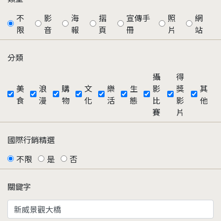
不
影
海
摺
宣傳手
照
網
限
音
報
頁
冊
片
站
分類
攝
得
美
浪
購
文
樂
生
影
獎
其
食
漫
物
化
活
態
比
影
他
賽
片
國際行銷精選
不限
是
否
關鍵字