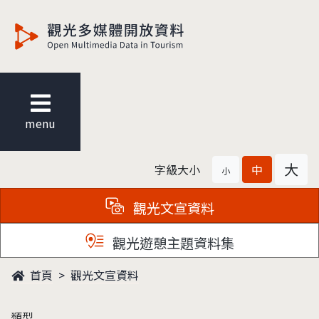
觀光多媒體開放資料
menu
大
字級大小
中
小
觀光文宣資料
觀光遊憩主題資料集
首頁
觀光文宣資料
類型