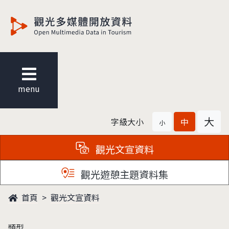
觀光多媒體開放資料
menu
大
字級大小
中
小
觀光文宣資料
觀光遊憩主題資料集
首頁
觀光文宣資料
類型