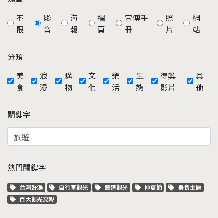
不
影
海
摺
宣傳手
照
網
限
音
報
頁
冊
片
站
分類
美
浪
購
文
樂
生
得獎
其
食
漫
物
化
活
態
影片
他
關鍵字
熱門關鍵字
關鍵字標籤
關鍵字標籤
關鍵字標籤
關鍵字標籤
關鍵字標籤
台灣好湯
自行車觀光
鐵道觀光
仲夏節
美食主題
關鍵字標籤
百大觀光亮點