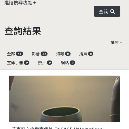
進階搜尋功能
查詢
查詢結果
排序
全部
影音
海報
摺頁
51
51
0
0
宣傳手冊
照片
網站
0
0
0
花東安心旅遊宣傳片 ENGAGE (International