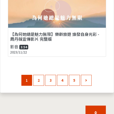
【為何她總是魅力無限】樂齡旅遊 煥發自身光彩 -
周丹薇宣傳影片 完整版
影音
3:54
2023/11/22
1
2
3
4
5