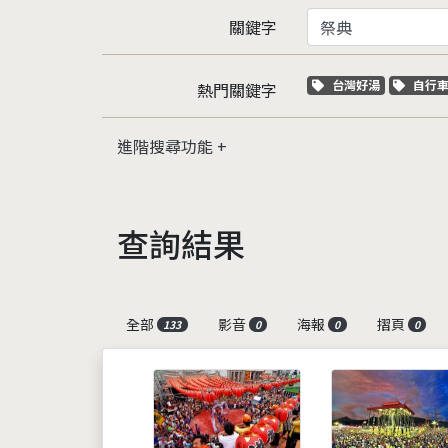
關鍵字
關鍵字標籤
關鍵
台灣好湯
自行
熱門關鍵字
進階搜尋功能
查詢結果
全部
影音
海報
摺頁
133
0
0
0