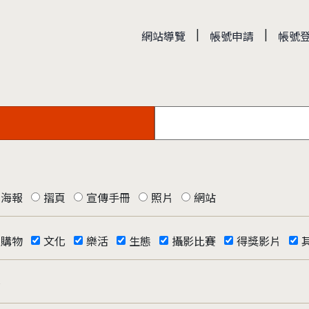
|
|
網站導覽
帳號申請
帳號
海報
摺頁
宣傳手冊
照片
網站
購物
文化
樂活
生態
攝影比賽
得獎影片
否