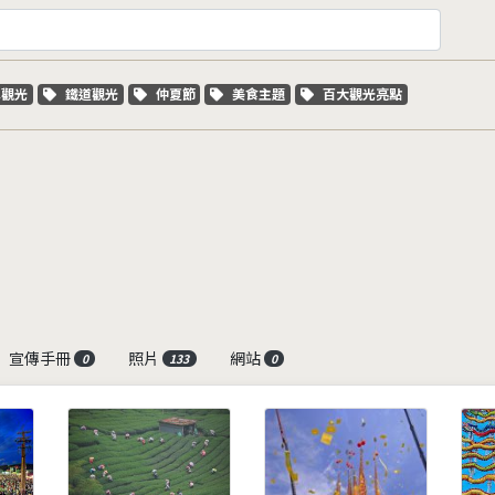
字標籤
關鍵字標籤
關鍵字標籤
關鍵字標籤
關鍵字標籤
車觀光
鐵道觀光
仲夏節
美食主題
百大觀光亮點
宣傳手冊
照片
網站
0
133
0