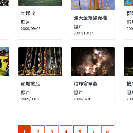
忙採收
群
漫天金紙揚孤棧
照片
照
照片
2009/09/09
200
2007/10/27
頭城搶孤
炮炸寒單爺
搶
照片
照片
照
2009/09/18
2008/02/01
200
1
2
3
4
5