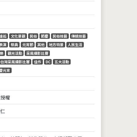
搶孤
文化景觀
民俗
節慶
民俗技藝
傳統技藝
表演
祭典
元宵節
其他
地方特景
人民生活
樂
觀光活動
采風攝影比賽
09台灣采風攝影比賽
佳作
DC
五大活動
慶元宵
全授權
明仁