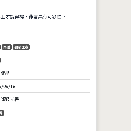
棧上才能得標，非常具有可觀性。
片
樂活
攝影比賽
出版品
9/09/18
通部觀光署
縣