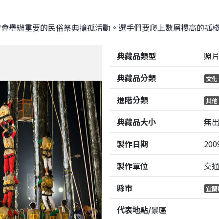
皆會舉辦重要的民俗祭典搶孤活動。選手們要爬上數層樓高的孤
典藏品類型
照
典藏品分類
文化
進階分類
其他
典藏品大小
無
製作日期
200
製作單位
交
縣市
宜蘭
代表地點/景區