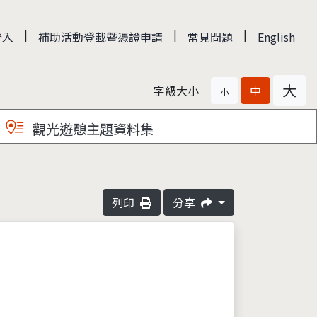
|
|
|
登入
補助活動登載暨憑證申請
常見問題
English
大
字級大小
中
小
觀光遊憩主題資料集
列印
分享