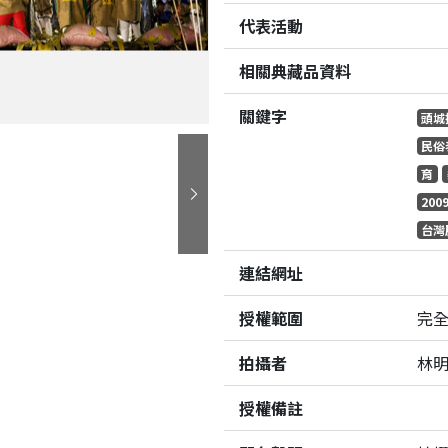
代表活動
相關典藏品資料
關鍵字
頭城
民俗
育
20
下一張
台灣
連結網址
授權範圍
完
拍攝者
林
授權備註