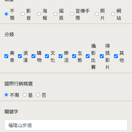
不
影
海
摺
宣傳手
照
網
限
音
報
頁
冊
片
站
分類
攝
得
美
浪
購
文
樂
生
影
獎
其
食
漫
物
化
活
態
比
影
他
賽
片
國際行銷精選
不限
是
否
關鍵字