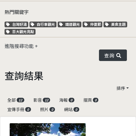
熱門關鍵字
關鍵字標籤
關鍵字標籤
關鍵字標籤
關鍵字標籤
關鍵字標籤
台灣好湯
自行車觀光
鐵道觀光
仲夏節
美食主題
關鍵字標籤
百大觀光亮點
進階搜尋功能
查詢
查詢結果
排序
全部
影音
海報
摺頁
12
12
0
0
宣傳手冊
照片
網站
0
0
0