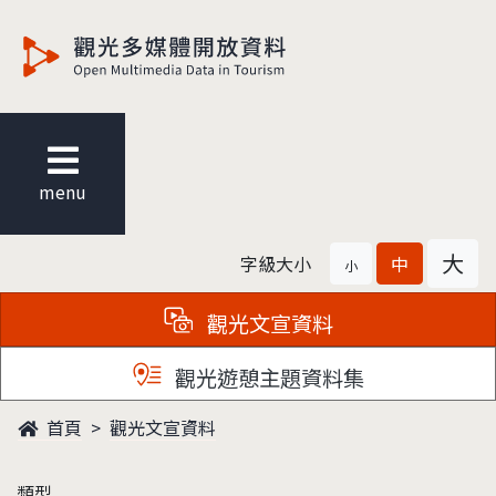
觀光多媒體開放資料
menu
大
字級大小
中
小
觀光文宣資料
觀光遊憩主題資料集
首頁
觀光文宣資料
類型