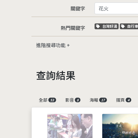
關鍵字
關鍵字標籤
關鍵
台灣好湯
自行
熱門關鍵字
進階搜尋功能
查詢結果
全部
影音
海報
摺頁
53
8
17
4