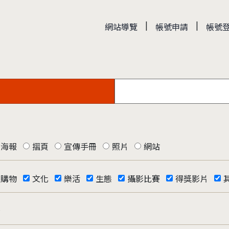
|
|
網站導覽
帳號申請
帳號
海報
摺頁
宣傳手冊
照片
網站
購物
文化
樂活
生態
攝影比賽
得獎影片
否