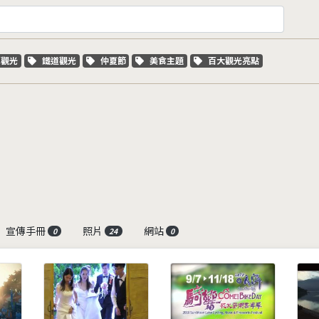
字標籤
關鍵字標籤
關鍵字標籤
關鍵字標籤
關鍵字標籤
車觀光
鐵道觀光
仲夏節
美食主題
百大觀光亮點
宣傳手冊
照片
網站
0
24
0