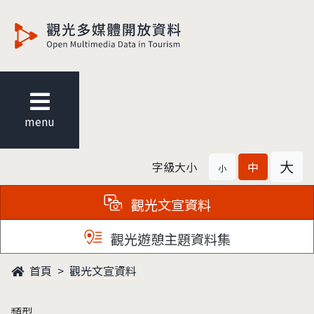
觀光多媒體開放資料
menu
大
字級大小
中
小
觀光文宣資料
觀光遊憩主題資料集
首頁
觀光文宣資料
類型