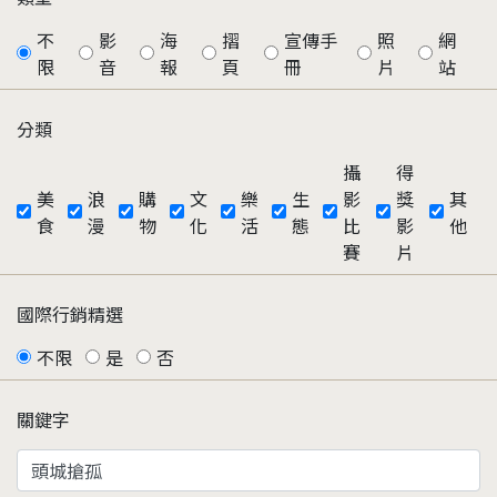
不
影
海
摺
宣傳手
照
網
限
音
報
頁
冊
片
站
分類
攝
得
美
浪
購
文
樂
生
影
獎
其
食
漫
物
化
活
態
比
影
他
賽
片
國際行銷精選
不限
是
否
關鍵字