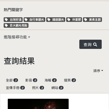
熱門關鍵字
關鍵字標籤
關鍵字標籤
關鍵字標籤
關鍵字標籤
關鍵字標籤
台灣好湯
自行車觀光
鐵道觀光
仲夏節
美食主題
關鍵字標籤
百大觀光亮點
進階搜尋功能
查詢
查詢結果
排序
全部
影音
海報
摺頁
3
0
0
0
宣傳手冊
照片
網站
0
3
0