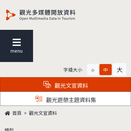
觀光多媒體開放資料
menu
大
字級大小
中
小
觀光文宣資料
觀光遊憩主題資料集
首頁
觀光文宣資料
類型