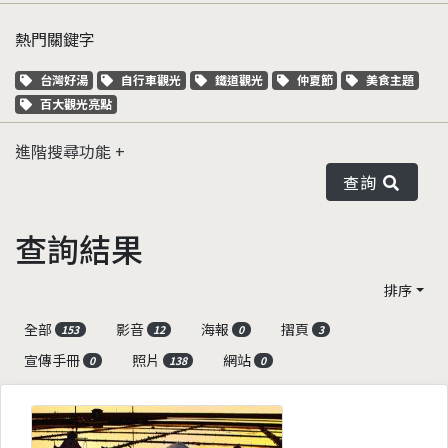
熱門關鍵字
關鍵字標籤
關鍵字標籤
關鍵字標籤
關鍵字標籤
關鍵字標籤
台灣好湯
自行車觀光
鐵道觀光
仲夏節
美食主題
關鍵字標籤
百大觀光亮點
進階搜尋功能
查詢
查詢結果
排序
全部
影音
海報
摺頁
153
12
0
3
宣傳手冊
照片
網站
0
138
0