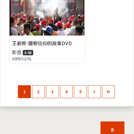
王爺祭-鹽鄉信仰的故事DVD
影音
3:43
2009/12/01
1
2
3
4
5