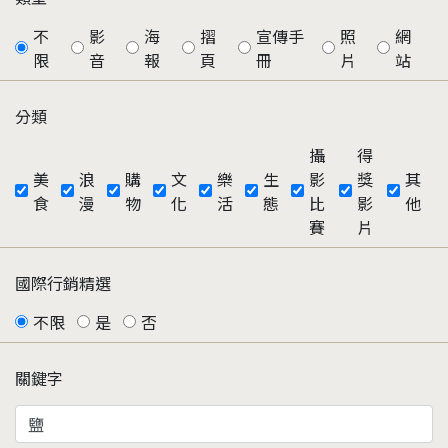
不
影
海
摺
宣傳手
照
網
限
音
報
頁
冊
片
站
分類
攝
得
美
浪
購
文
樂
生
影
獎
其
食
漫
物
化
活
態
比
影
他
賽
片
國際行銷精選
不限
是
否
關鍵字