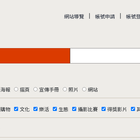
|
|
網站導覽
帳號申請
帳號
海報
摺頁
宣傳手冊
照片
網站
購物
文化
樂活
生態
攝影比賽
得獎影片
否