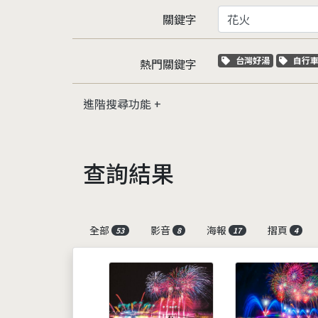
關鍵字
關鍵字標籤
關鍵
台灣好湯
自行
熱門關鍵字
進階搜尋功能
查詢結果
全部
影音
海報
摺頁
53
8
17
4