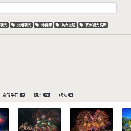
字標籤
關鍵字標籤
關鍵字標籤
關鍵字標籤
關鍵字標籤
車觀光
鐵道觀光
仲夏節
美食主題
百大觀光亮點
宣傳手冊
照片
網站
0
24
0