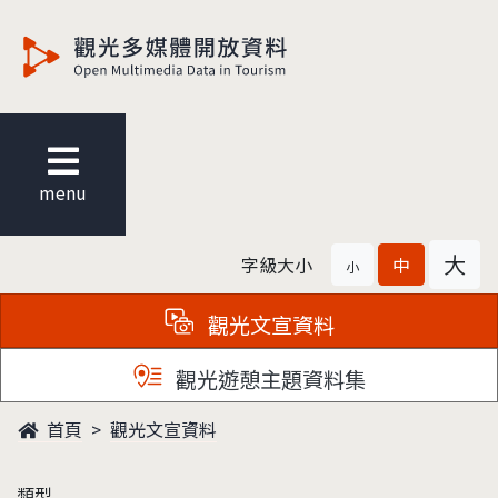
觀光多媒體開放資料
menu
大
字級大小
中
小
觀光文宣資料
觀光遊憩主題資料集
首頁
觀光文宣資料
類型