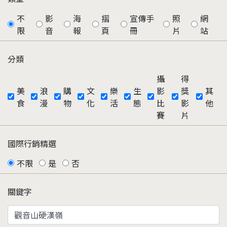
不
影
海
摺
宣傳手
照
網
限
音
報
頁
冊
片
站
分類
攝
得
美
浪
購
文
樂
生
影
獎
其
食
漫
物
化
活
態
比
影
他
賽
片
國際行銷精選
不限
是
否
關鍵字