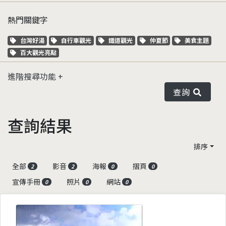
熱門關鍵字
關鍵字標籤
關鍵字標籤
關鍵字標籤
關鍵字標籤
關鍵字標籤
台灣好湯
自行車觀光
鐵道觀光
仲夏節
美食主題
關鍵字標籤
百大觀光亮點
進階搜尋功能
查詢
查詢結果
排序
全部
影音
海報
摺頁
2
2
0
0
宣傳手冊
照片
網站
0
0
0