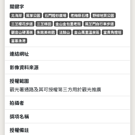
關鍵字
北海岸
風箏公園
石門婚妙廣場
老梅綠石槽
野柳地質公園
三芝櫻花步道
三芝梯田
金山金包里老街
風芝門自行車步道
觀音山硬漢嶺
朱銘美術館
法鼓山
金山萬里溫泉區
富貴角燈塔
富基漁港
連結網址
影像資料來源
授權範圍
觀光署通路及其可授權第三方用於觀光推廣
拍攝者
獎項名稱
授權備註