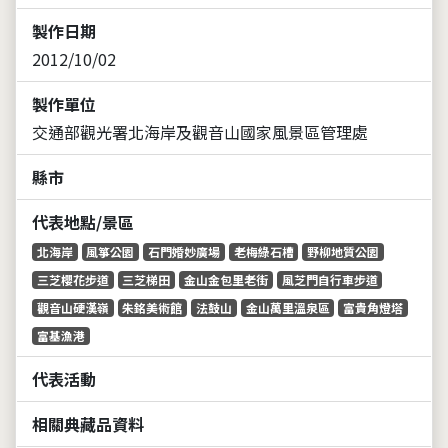
製作日期
2012/10/02
製作單位
交通部觀光署北海岸及觀音山國家風景區管理處
縣市
代表地點/景區
北海岸
風箏公園
石門婚妙廣場
老梅綠石槽
野柳地質公園
三芝櫻花步道
三芝梯田
金山金包里老街
風芝門自行車步道
觀音山硬漢嶺
朱銘美術館
法鼓山
金山萬里溫泉區
富貴角燈塔
富基漁港
代表活動
相關典藏品資料