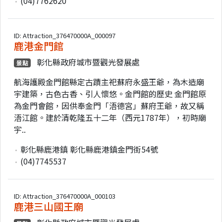
(04)7762620
ID: Attraction_376470000A_000097
鹿港金門館
彰化縣政府城市暨觀光發展處
景點
航海護殿金門館縣定古蹟主祀蘇府永盛王爺，為木造廟
宇建築，古色古香、引人懷悠。金門館的歷史 金門館原
為金門會館，因供奉金門「浯德宮」蘇府王爺，故又稱
浯江館。建於清乾隆五十二年（西元1787年），初時廟
宇..
彰化縣鹿港鎮 彰化縣鹿港鎮金門街54號
(04)7745537
ID: Attraction_376470000A_000103
鹿港三山國王廟