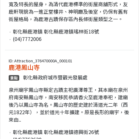
寬及特長的屋身，為清代鹿港標準的街屋商舖形式，友
鹿軒現貌為一進正堂樓井、神明廳及後室，仍保有舊有
街屋格局，為鹿港古蹟保存區內長條街屋類型之一。
彰化縣鹿港鎮 彰化縣鹿港鎮瑤林街18號
(04)7772006
ID: Attraction_376470000A_000101
鹿港鳳山寺
彰化縣政府城市暨觀光發展處
景點
泉州廟宇鳳山寺縣定古蹟主祀廣澤尊王，其本廟在泉州
府南安縣鳳山寺，南安移民恭請香火至鹿港奉祀，建廟
後乃以鳳山寺為名。鳳山寺的歷史建於清道光二年（西
元1822年），並於道光十年擴建。原是長形的廟宇，後
來由..
彰化縣鹿港鎮 彰化縣鹿港鎮德興街26號