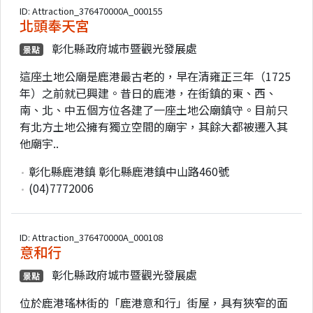
ID: Attraction_376470000A_000155
北頭奉天宮
彰化縣政府城市暨觀光發展處
景點
這座土地公廟是鹿港最古老的，早在清雍正三年（1725
年）之前就已興建。昔日的鹿港，在街鎮的東、西、
南、北、中五個方位各建了一座土地公廟鎮守。目前只
有北方土地公擁有獨立空間的廟宇，其餘大都被遷入其
他廟宇..
彰化縣鹿港鎮 彰化縣鹿港鎮中山路460號
(04)7772006
ID: Attraction_376470000A_000108
意和行
彰化縣政府城市暨觀光發展處
景點
位於鹿港瑤林街的「鹿港意和行」街屋，具有狹窄的面