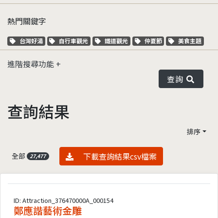
熱門關鍵字
關鍵字標籤
關鍵字標籤
關鍵字標籤
關鍵字標籤
關鍵字標籤
台灣好湯
自行車觀光
鐵道觀光
仲夏節
美食主題
進階搜尋功能
查詢
查詢結果
排序
資料下載
下載查詢結果csv檔案
全部
27,477
ID: Attraction_376470000A_000154
鄭應諧藝術金雕