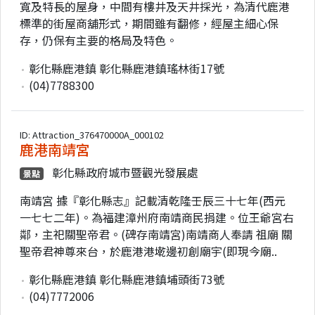
寬及特長的屋身，中間有樓井及天井採光，為清代鹿港
標準的街屋商舖形式，期間雖有翻修，經屋主細心保
存，仍保有主要的格局及特色。
彰化縣鹿港鎮 彰化縣鹿港鎮瑤林街17號
(04)7788300
ID: Attraction_376470000A_000102
鹿港南靖宮
彰化縣政府城市暨觀光發展處
景點
南靖宮 據『彰化縣志』記載清乾隆壬辰三十七年(西元
一七七二年)。為福建漳州府南靖商民捐建。位王爺宮右
鄰，主祀關聖帝君。(碑存南靖宮)南靖商人奉請 祖廟 關
聖帝君神尊來台，於鹿港港墘邊初創廟宇(即現今廟..
彰化縣鹿港鎮 彰化縣鹿港鎮埔頭街73號
(04)7772006