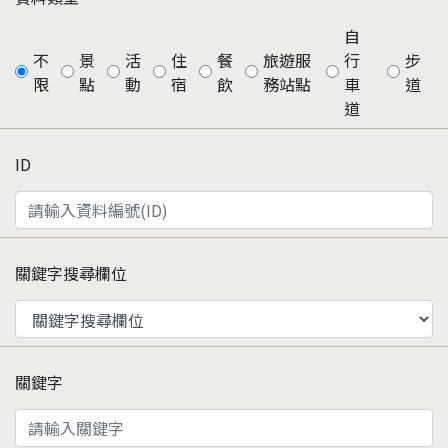
自
不
景
活
住
餐
旅遊服
行
步
限
點
動
宿
飲
務站點
車
道
道
ID
關鍵字搜尋欄位
關鍵字