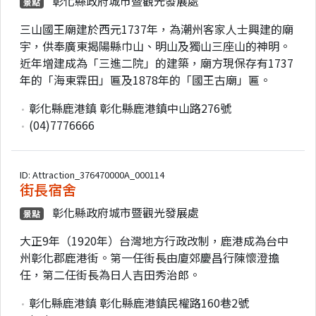
彰化縣政府城市暨觀光發展處
景點
三山國王廟建於西元1737年，為潮州客家人士興建的廟
宇，供奉廣東揭陽縣巾山、明山及獨山三座山的神明。
近年增建成為「三進二院」的建築，廟方現保存有1737
年的「海東霖田」匾及1878年的「國王古廟」匾。
彰化縣鹿港鎮 彰化縣鹿港鎮中山路276號
(04)7776666
ID: Attraction_376470000A_000114
街長宿舍
彰化縣政府城市暨觀光發展處
景點
大正9年（1920年）台灣地方行政改制，鹿港成為台中
州彰化郡鹿港街。第一任街長由廈郊慶昌行陳懷澄擔
任，第二任街長為日人吉田秀治郎。
彰化縣鹿港鎮 彰化縣鹿港鎮民權路160巷2號