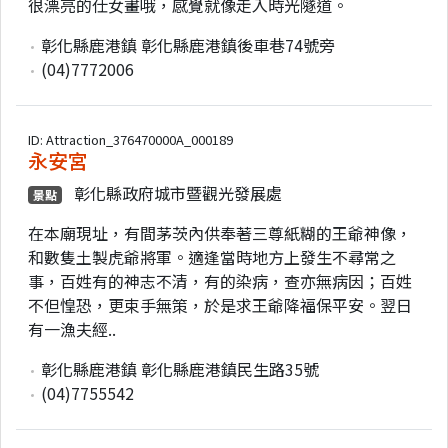
很漂亮的仕女畫哦，感覺就像走入時光隧道。
彰化縣鹿港鎮 彰化縣鹿港鎮後車巷74號旁
(04)7772006
ID: Attraction_376470000A_000189
永安宮
彰化縣政府城市暨觀光發展處
景點
在本廟現址，有間茅茨內供奉著三尊紙糊的王爺神像，
和數隻土製虎爺將軍。適逢當時地方上發生不尋常之
事，百姓有的神志不清，有的染病，查亦無病因；百姓
不但惶恐，更束手無策，於是求王爺降福保平安。翌日
有一漁夫經..
彰化縣鹿港鎮 彰化縣鹿港鎮民生路35號
(04)7755542