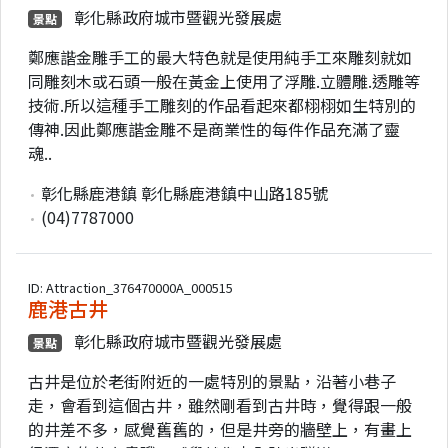
彰化縣政府城市暨觀光發展處
景點
鄭應諧金雕手工的最大特色就是使用純手工來雕刻就如
同雕刻木或石頭一般在黃金上使用了浮雕.立體雕.透雕等
技術.所以這種手工雕刻的作品看起來都栩栩如生特別的
傳神.因此鄭應諧金雕不是商業性的每件作品充滿了靈
魂..
彰化縣鹿港鎮 彰化縣鹿港鎮中山路185號
(04)7787000
ID: Attraction_376470000A_000515
鹿港古井
彰化縣政府城市暨觀光發展處
景點
古井是位於老街附近的一處特別的景點，沿著小巷子
走，會看到這個古井，雖然剛看到古井時，覺得跟一般
的井差不多，感覺舊舊的，但是井旁的牆壁上，有畫上