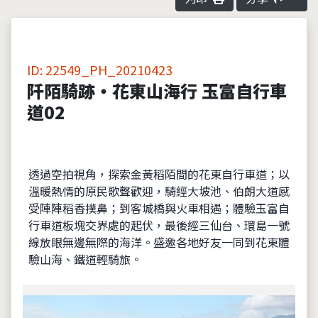
ID: 22549_PH_20210423
阡陌騎跡‧花東山海行 玉富自行車
道02
透過空拍視角，探索金黃稻陌間的花東自行車道；以
溫暖熱情的原民歌聲歡迎，騎經大坡池、伯朗大道感
受陣陣稻香撲鼻；到客城橋與火車相遇；體驗玉富自
行車道板塊交界處的起伏，最後經三仙台、環島一號
線放眼無邊無際的海洋。盛邀各地好友一同到花東體
驗山海、鐵道輕騎旅。