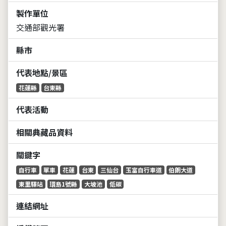
製作單位
交通部觀光署
縣市
代表地點/景區
花蓮縣
台東縣
代表活動
相關典藏品資料
關鍵字
自行車
單車
花蓮
台東
三仙台
玉富自行車道
伯朗大道
東里驛站
環島1號縣
大坡池
低碳
連結網址