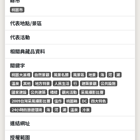
縣市
桃園市
代表地點/景區
代表活動
相關典藏品資料
關鍵字
桃園大溪橋
自然景觀
風景名勝
風景區
地景
海
河
湖
溫泉
其他
地方特景
人民生活
行
建築景觀
公共設施
國家建設
公共建築
橋樑
觀光活動
采風攝影比賽
2009台灣采風攝影比賽
佳作
桃園縣
DC
四大特色
24小時的旅遊環境
海
河
湖
溫泉
冷泉
連結網址
授權範圍