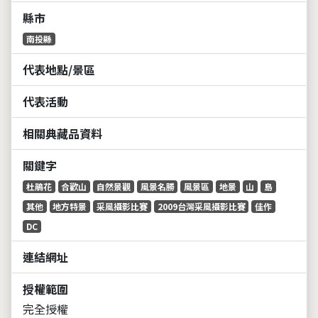
縣市
南投縣
代表地點/景區
代表活動
相關典藏品資料
關鍵字
杜鵑花
合歡山
自然景觀
風景名勝
風景區
地景
山
島
其他
地方特景
采風攝影比賽
2009台灣采風攝影比賽
佳作
DC
連結網址
授權範圍
完全授權