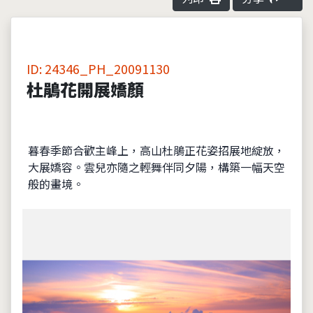
ID: 24346_PH_20091130
杜鵑花開展嬌顏
暮春季節合歡主峰上，高山杜鵑正花姿招展地綻放，
大展嬌容。雲兒亦隨之輕舞伴同夕陽，構築一幅天空
般的畫境。