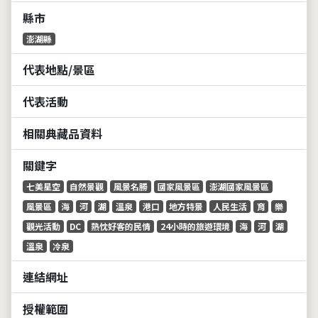
縣市
澎湖縣
代表地點/景區
代表活動
相關典藏品資料
關鍵字
七美星空
自然景觀
風景名勝
國家風景區
澎湖國家風景區
風景區
海
河
湖
溫泉
港口
地方特景
人民生活
育
樂
觀光活動
DC
熱忱好客的民情
24小時的旅遊環境
海
河
湖
溫泉
冷泉
連結網址
授權範圍