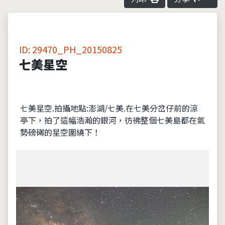
ID: 29470_PH_20150825
七美星空
七美星空.拍攝地點:澎湖/七美.在七美分岔仔前的涼
亭下，拍了這幅浩瀚的銀河，彷彿整個七美島都在氣
勢磅礡的星空圍繞下！