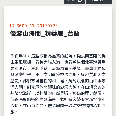
ID: 3600_VI_20170725
優游山海間_精華版_台語
千百年來，這些被稱為黑鳶的猛禽，從拱衛基隆的群
山乘風鷹揚，看著大船入港，也看著這個北臺灣最重
要的港市，潮起潮落，流轉風華，基隆，臺灣北端最
具國際視野，東西文明衝撞交流之地，從地質和人文
歷史，都很有可看性的和平島，婉約浪漫的山中水景
情人湖，到充滿休閒趣味的湖海大道，在山海交會的
基隆北海岸，以壯闊的自然景觀，悠遠的歷史餘韻，
值得深度旅遊的綿延海岸，歡迎遊客帶著輕鬆愉悅的
心情，在山海之間，盡情展開一段時空交錯的心動之
旅。