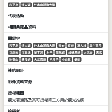
和平島
情人湖
外木山湖海大道
代表活動
相關典藏品資料
關鍵字
和平島
情人湖
外木山湖海大道
砂岩
頁岩
萬人堆
犀牛望月
豆腐岩
海蝕溝
蕃字洞
射干
翠鳳蝶
紅嘴黑鵯
大武崙
黑鳶
砲臺山
基隆嶼
大武崙澳
八斗子
小白鷺
低碳
連結網址
影像資料來源
授權範圍
觀光署通路及其可授權第三方用於觀光推廣
拍攝者