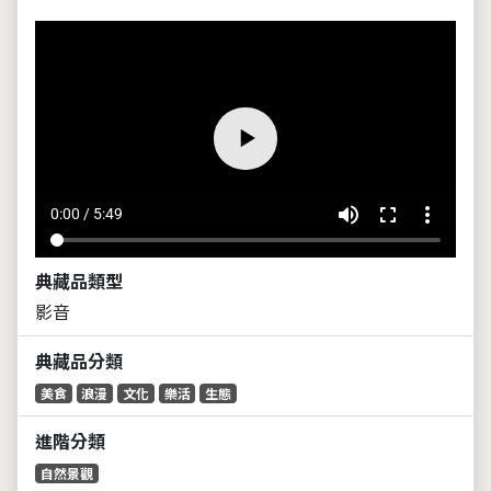
volume_up
fullscreen
more_vert
0:00 / 5:49
典藏品類型
影音
典藏品分類
美食
浪漫
文化
樂活
生態
進階分類
自然景觀