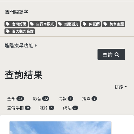
熱門關鍵字
關鍵字標籤
關鍵字標籤
關鍵字標籤
關鍵字標籤
關鍵字標籤
台灣好湯
自行車觀光
鐵道觀光
仲夏節
美食主題
關鍵字標籤
百大觀光亮點
進階搜尋功能
查詢
查詢結果
排序
全部
影音
海報
摺頁
21
12
3
1
宣傳手冊
照片
網站
0
5
0