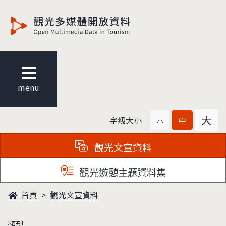
觀光多媒體開放資料
menu
大
字級大小
中
小
觀光文宣資料
觀光遊憩主題資料集
首頁
觀光文宣資料
類型