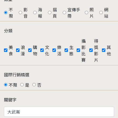
不
影
海
摺
宣傳手
照
網
限
音
報
頁
冊
片
站
分類
攝
得
美
浪
購
文
樂
生
影
獎
其
食
漫
物
化
活
態
比
影
他
賽
片
國際行銷精選
不限
是
否
關鍵字