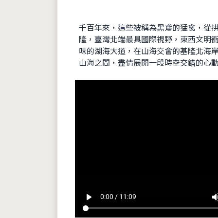
千百年來，這些被稱為黑鳶的猛禽，從
隆，臺灣北端最具國際視野，東西文明
味的湖海大道，在山海交會的基隆北海
山海之間，盡情展開一段時空交錯的心
play_arrow
volum
0:00 / 11:09