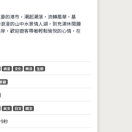
重要的港市，潮起潮落，流轉風華，基
約浪漫的山中水景情人湖，到充滿休閒趣
海岸，歡迎遊客帶著輕鬆愉悅的心情，在
音
浪漫
文化
樂活
生態
景觀
英文
日文
韓文
分9秒