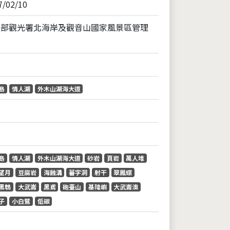
7/02/10
通部觀光署北海岸及觀音山國家風景區管理
島
情人湖
外木山湖海大道
島
情人湖
外木山湖海大道
砂岩
頁岩
萬人堆
望月
豆腐岩
海蝕溝
蕃字洞
射干
翠鳳蝶
黑鵯
大武崙
黑鳶
砲臺山
基隆嶼
大武崙澳
子
小白鷺
低碳