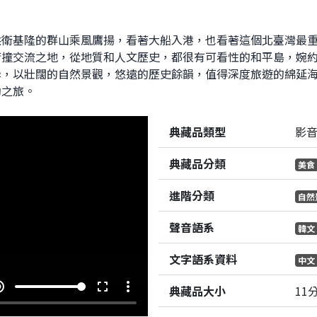
拱衛基隆的群山乘風鷹揚，看著大船入港，也看著這個北臺灣最
衝撞交流之地，從地質和人文歷史，都很有可看性的和平島，婉
岸，以壯闊的自然景觀，悠遠的歷史餘韻，值得深度旅遊的綿延
動之旅。
典藏品類型
影
典藏品分類
美食
進階分類
自然
聲音語系
韓文
文字語系資料
中文
e_up
fullscreen
more_vert
典藏品大小
11