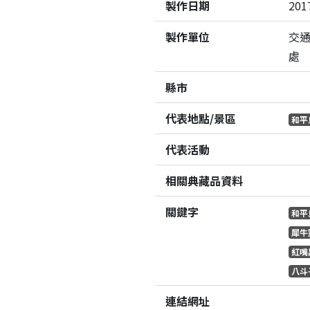
製作日期
201
製作單位
交
處
縣市
代表地點/景區
和平
代表活動
相關典藏品資料
關鍵字
和平
犀牛
紅嘴
八斗
連結網址