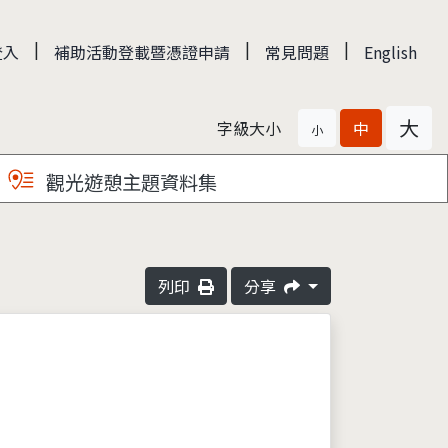
|
|
|
登入
補助活動登載暨憑證申請
常見問題
English
大
字級大小
中
小
觀光遊憩主題資料集
列印
分享